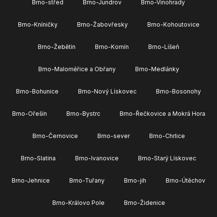
Brno-střed
Brno-Jundrov
Brno-Vinohrady
Brno-Kníničky
Brno-Žabovřesky
Brno-Kohoutovice
Brno-Žebětín
Brno-Komín
Brno-Líšeň
Brno-Maloměřice a Obřany
Brno-Medlánky
Brno-Bohunice
Brno-Nový Lískovec
Brno-Bosonohy
Brno-Ořešín
Brno-Bystrc
Brno-Řečkovice a Mokrá Hora
Brno-Černovice
Brno-sever
Brno-Chrlice
Brno-Slatina
Brno-Ivanovice
Brno-Starý Lískovec
Brno-Jehnice
Brno-Tuřany
Brno-jih
Brno-Útěchov
Brno-Královo Pole
Brno-Židenice