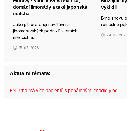
Moravy? Vede kávová klasika,
Muzejce, býv
domácí limonády a také japonská
vyklidil
matcha
Brno znovu pro
Jaké pití preferují návštěvníci
řemeslné pekár
jihomoravských podniků v letních
24. 07. 2026
měsících a…
15. 07. 2026
Aktuální témata:
FN Brno má více pacientů s popálenými chodidly od …