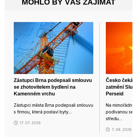
MOHLO BY VÁS ZAJÍMAT
Zástupci Brna podepsali smlouvu
Česko čeká 1
se zhotovitelem bydlení na
zatmění Slunc
Kamenném vrchu
Perseid
Zástupci města Brna podepsali smlouvu
Na mimořádnou
s firmou, která postaví byty…
podívanou se m
středu…
17. 07. 2026
7. 08. 2026