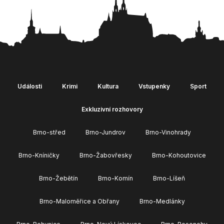
Události
Krimi
Kultura
Vstupenky
Sport
Exkluzivní rozhovory
Brno-střed
Brno-Jundrov
Brno-Vinohrady
Brno-Kníničky
Brno-Žabovřesky
Brno-Kohoutovice
Brno-Žebětín
Brno-Komín
Brno-Líšeň
Brno-Maloměřice a Obřany
Brno-Medlánky