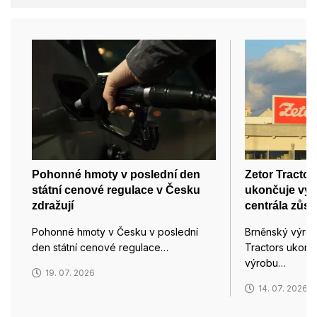
Pohonné hmoty v poslední den
Zetor Tractor
státní cenové regulace v Česku
ukončuje výro
zdražují
centrála zůst
Pohonné hmoty v Česku v poslední
Brněnský výrob
den státní cenové regulace…
Tractors ukonč
výrobu…
19. 07. 2026
14. 07. 2026