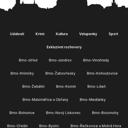
Události
Krimi
Kultura
Vstupenky
Sport
Exkluzivní rozhovory
Brno-střed
Brno-Jundrov
Brno-Vinohrady
Brno-Kníničky
Brno-Žabovřesky
Brno-Kohoutovice
Brno-Žebětín
Brno-Komín
Brno-Líšeň
Brno-Maloměřice a Obřany
Brno-Medlánky
Brno-Bohunice
Brno-Nový Lískovec
Brno-Bosonohy
Brno-Ořešín
Brno-Bystrc
Brno-Řečkovice a Mokrá Hora