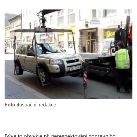
Foto:
ilustrační, redakce
Bývá to obvyklé při nerespektování dopravního