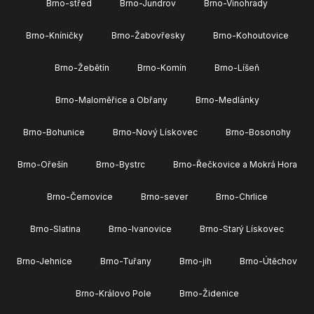
Brno-střed
Brno-Jundrov
Brno-Vinohrady
Brno-Kníničky
Brno-Žabovřesky
Brno-Kohoutovice
Brno-Žebětín
Brno-Komín
Brno-Líšeň
Brno-Maloměřice a Obřany
Brno-Medlánky
Brno-Bohunice
Brno-Nový Lískovec
Brno-Bosonohy
Brno-Ořešín
Brno-Bystrc
Brno-Řečkovice a Mokrá Hora
Brno-Černovice
Brno-sever
Brno-Chrlice
Brno-Slatina
Brno-Ivanovice
Brno-Starý Lískovec
Brno-Jehnice
Brno-Tuřany
Brno-jih
Brno-Útěchov
Brno-Královo Pole
Brno-Židenice