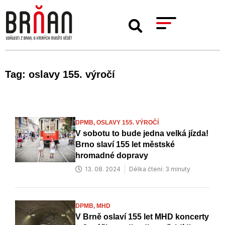
Tag: oslavy 155. výročí
DPMB,
OSLAVY 155. VÝROČÍ
V sobotu to bude jedna velká jízda!
Brno slaví 155 let městské
hromadné dopravy
13. 08. 2024
Délka čtení: 3 minuty
DPMB,
MHD
V Brně oslaví 155 let MHD koncerty