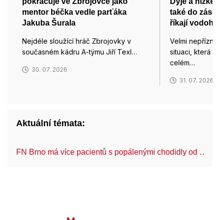
pokračuje ve Zbrojovce jako
Dyje a nízké 
mentor béčka vedle parťáka
také do zásob
Jakuba Šurala
říkají vodoh
Nejdéle sloužící hráč Zbrojovky v
Velmi nepřízni
současném kádru A-týmu Jiří Texl…
situaci, která 
celém…
30. 07. 2026
31. 07. 2026
Aktuální témata:
FN Brno má více pacientů s popálenými chodidly od …