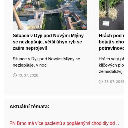
Situace v Dyji pod Novými Mlýny
Hrách pod d
se nezlepšuje, větší úhyn ryb se
bojují s chor
zatím neprojevil
potravinovou
Situace v Dyji pod Novými Mlýny se
Hrách setý pře
nezlepšuje, v noci…
klíčových plod
zemědělství, z
13. 07. 2026
22. 07. 2026
Aktuální témata:
FN Brno má více pacientů s popálenými chodidly od …