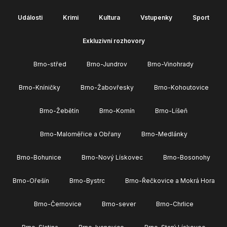
Události
Krimi
Kultura
Vstupenky
Sport
Exkluzivní rozhovory
Brno-střed
Brno-Jundrov
Brno-Vinohrady
Brno-Kníničky
Brno-Žabovřesky
Brno-Kohoutovice
Brno-Žebětín
Brno-Komín
Brno-Líšeň
Brno-Maloměřice a Obřany
Brno-Medlánky
Brno-Bohunice
Brno-Nový Lískovec
Brno-Bosonohy
Brno-Ořešín
Brno-Bystrc
Brno-Řečkovice a Mokrá Hora
Brno-Černovice
Brno-sever
Brno-Chrlice