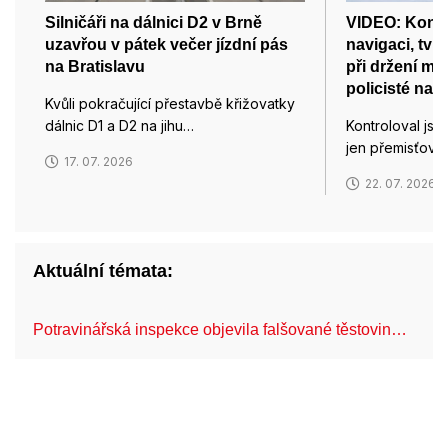
Silničáři na dálnici D2 v Brně
VIDEO: Kontr
uzavřou v pátek večer jízdní pás
navigaci, tvrdí
na Bratislavu
při držení mo
policisté na 
Kvůli pokračující přestavbě křižovatky
dálnic D1 a D2 na jihu…
Kontroloval jse
jen přemisťoval
17. 07. 2026
22. 07. 2026
Aktuální témata:
Potravinářská inspekce objevila falšované těstovin…
Br