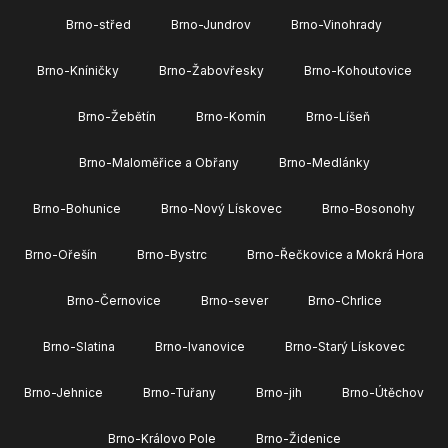
Brno-střed
Brno-Jundrov
Brno-Vinohrady
Brno-Kníničky
Brno-Žabovřesky
Brno-Kohoutovice
Brno-Žebětín
Brno-Komín
Brno-Líšeň
Brno-Maloměřice a Obřany
Brno-Medlánky
Brno-Bohunice
Brno-Nový Lískovec
Brno-Bosonohy
Brno-Ořešín
Brno-Bystrc
Brno-Řečkovice a Mokrá Hora
Brno-Černovice
Brno-sever
Brno-Chrlice
Brno-Slatina
Brno-Ivanovice
Brno-Starý Lískovec
Brno-Jehnice
Brno-Tuřany
Brno-jih
Brno-Útěchov
Brno-Královo Pole
Brno-Židenice