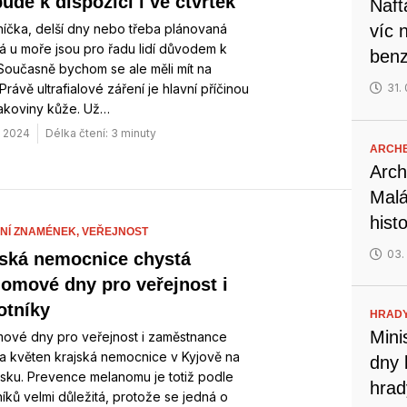
ude k dispozici i ve čtvrtek
Naft
níčka, delší dny nebo třeba plánovaná
víc 
 u moře jsou pro řadu lidí důvodem k
benz
 Současně bychom se ale měli mít na
Právě ultrafialové záření je hlavní příčinou
31.
rakoviny kůže. Už…
. 2024
Délka čtení: 3 minuty
ARCH
Arch
Malá
hist
NÍ ZNAMÉNEK,
VEŘEJNOST
03.
ská nemocnice chystá
omové dny pro veřejnost i
otníky
HRADY
Mini
ové dny pro veřejnost i zaměstnance
a květen krajská nemocnice v Kyjově na
dny 
sku. Prevence melanomu je totiž podle
hrad
íků velmi důležitá, protože se jedná o