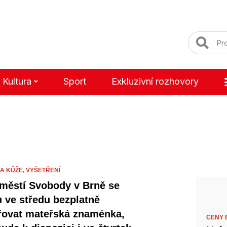
Kultura
Sport
Exkluzivní rozhovory
A KŮŽE,
VYŠETŘENÍ
městí Svobody v Brně se
 ve středu bezplatně
řovat mateřská znaménka,
CENY B