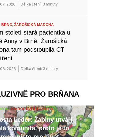
 07. 2026
Délka čtení: 3 minuty
 BRNO,
ŽAROŠICKÁ MADONA
 století stará pacientka u
é Anny v Brně: Žarošická
na tam podstoupila CT
tření
 08. 2026
Délka čtení: 3 minuty
LUZIVNĚ PRO BRŇANA
OVOR,
STAROSTA FILIP LEDER
osta Leder: Žabiny utváří
lá komunita, proto je to
emné místo pro život