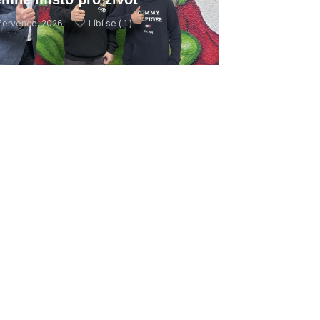
července, 2026
Líbí se (
1 )