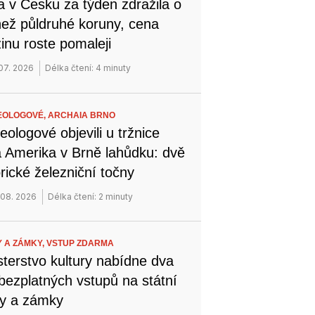
a v Česku za týden zdražila o
než půldruhé koruny, cena
inu roste pomaleji
 07. 2026
Délka čtení: 4 minuty
EOLOGOVÉ,
ARCHAIA BRNO
eologové objevili u tržnice
 Amerika v Brně lahůdku: dvě
orické železniční točny
 08. 2026
Délka čtení: 2 minuty
 A ZÁMKY,
VSTUP ZDARMA
sterstvo kultury nabídne dva
bezplatných vstupů na státní
y a zámky