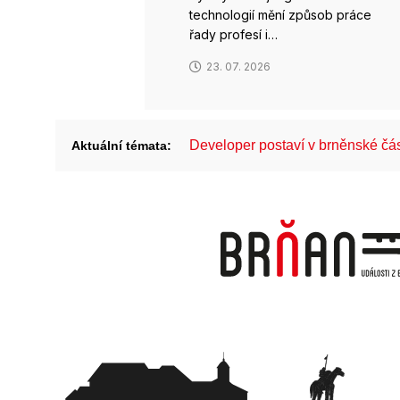
technologií mění způsob práce
řady profesí i…
23. 07. 2026
Developer postaví v brněnské č
Aktuální témata: