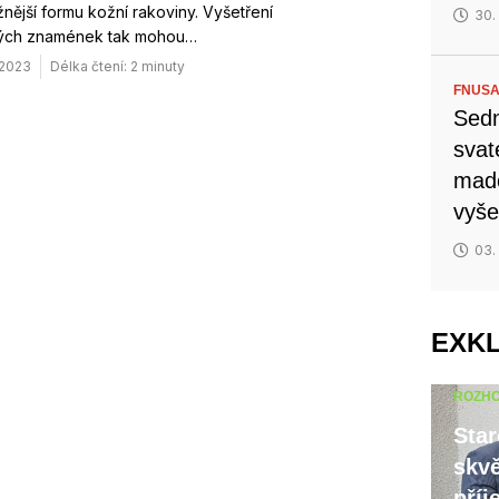
nější formu kožní rakoviny. Vyšetření
30.
ých znamének tak mohou…
 2023
Délka čtení: 2 minuty
FNUSA
Sedm
svat
mado
vyše
03.
EXK
ROZH
Star
skvě
příj