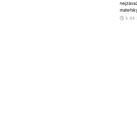
nejzávaž
mateřsk
5. 04.