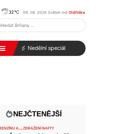
32
06. 08. 2026 Svátek má
Oldřiška
Nedělní speciál
NEJČTENĚJŠÍ
ENZÍNU A...,
ZDRAŽENÍ NAFTY