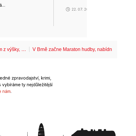
rá…
22. 07. 2026
6
ům z výšky, …
V Brně začne Maraton hudby, nabídne koncerty
ledné zpravodajství, krimi,
 vybíráme ty nejdůležitější
e nám
.