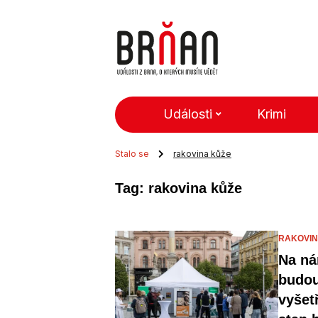
Události
Krimi
Stalo se
rakovina kůže
Tag: rakovina kůže
RAKOVIN
Na ná
budou
vyšet