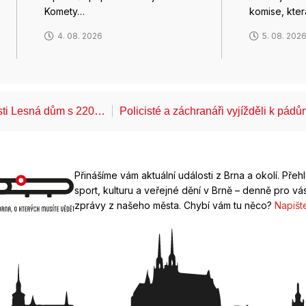
Komety…
komise, kte
4. 08. 2026
5. 08. 202
ásti Lesná dům s 220…
Policisté a záchranáři vyjížděli k pád
Přinášíme vám aktuální události z Brna a okolí. Přeh
sport, kulturu a veřejné dění v Brně – denně pro vás
zprávy z našeho města. Chybí vám tu něco?
Napišt