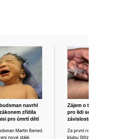
budsman navrhl
Zájem o takzvaný peer klub
 zákonem zřídila
pro lidi se zkušeností se
si pro úmrtí dětí
závislostmi v Brně roste
udsman Martin Beneš
Za první rok od otevření peer
zení nové stálé
klubu Střízlík v Brně,…