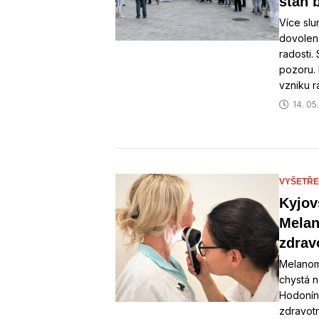
stan b
Více slu
dovolená
radosti.
pozoru. 
vzniku 
14. 05
VYŠETŘE
Kyjov
Melan
zdrav
Melanom
chystá n
Hodonín
zdravotn