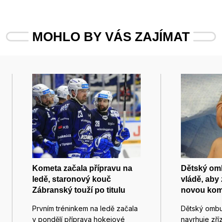
MOHLO BY VÁS ZAJÍMAT
Kometa začala přípravu na
Dětský om
ledě, staronový kouč
vládě, aby
Zábranský touží po titulu
novou komi
Prvním tréninkem na ledě začala
Dětský omb
v pondělí příprava hokejové
navrhuje zří