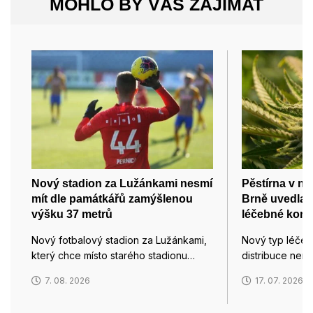
MOHLO BY VÁS ZAJÍMAT
Nový stadion za Lužánkami nesmí
Pěstírna v ne
mít dle památkářů zamýšlenou
Brně uvedla 
výšku 37 metrů
léčebné kono
Nový fotbalový stadion za Lužánkami,
Nový typ léče
který chce místo starého stadionu…
distribuce nem
7. 08. 2026
17. 07. 2026