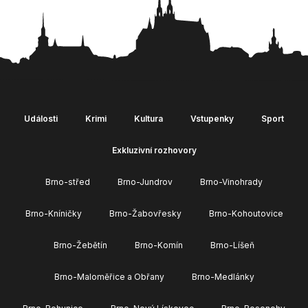
Události
Krimi
Kultura
Vstupenky
Sport
Exkluzivní rozhovory
Brno-střed
Brno-Jundrov
Brno-Vinohrady
Brno-Kníničky
Brno-Žabovřesky
Brno-Kohoutovice
Brno-Žebětín
Brno-Komín
Brno-Líšeň
Brno-Maloměřice a Obřany
Brno-Medlánky