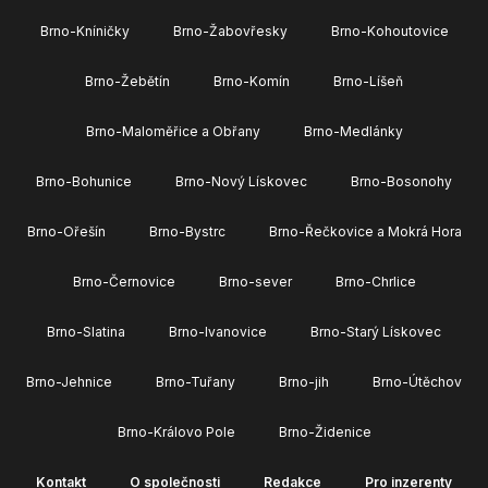
Brno-Kníničky
Brno-Žabovřesky
Brno-Kohoutovice
Brno-Žebětín
Brno-Komín
Brno-Líšeň
Brno-Maloměřice a Obřany
Brno-Medlánky
Brno-Bohunice
Brno-Nový Lískovec
Brno-Bosonohy
Brno-Ořešín
Brno-Bystrc
Brno-Řečkovice a Mokrá Hora
Brno-Černovice
Brno-sever
Brno-Chrlice
Brno-Slatina
Brno-Ivanovice
Brno-Starý Lískovec
Brno-Jehnice
Brno-Tuřany
Brno-jih
Brno-Útěchov
Brno-Královo Pole
Brno-Židenice
Kontakt
O společnosti
Redakce
Pro inzerenty