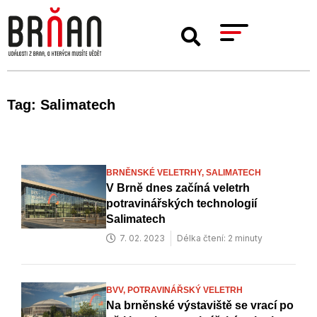
Tag: Salimatech
BRNĚNSKÉ VELETRHY,
SALIMATECH
V Brně dnes začíná veletrh
potravinářských technologií
Salimatech
7. 02. 2023
Délka čtení: 2 minuty
BVV,
POTRAVINÁŘSKÝ VELETRH
Na brněnské výstaviště se vrací po