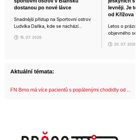
sportovní ostrov v Blansku
jeskyních se 
dostanou po nové lávce
levněji. Je to
od Křížova s
Snadnější přístup na Sportovní ostrov
Ludvíka Daňka, kde se nachází…
Letos o prázdn
objevného ses
15. 07. 2026
20. 07. 2026
Aktuální témata:
FN Brno má více pacientů s popálenými chodidly od …