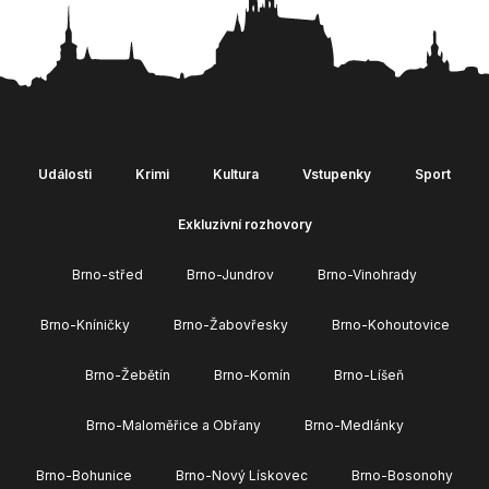
Události
Krimi
Kultura
Vstupenky
Sport
Exkluzivní rozhovory
Brno-střed
Brno-Jundrov
Brno-Vinohrady
Brno-Kníničky
Brno-Žabovřesky
Brno-Kohoutovice
Brno-Žebětín
Brno-Komín
Brno-Líšeň
Brno-Maloměřice a Obřany
Brno-Medlánky
Brno-Bohunice
Brno-Nový Lískovec
Brno-Bosonohy