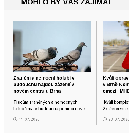
MOHLO BY VÁS ZAJÍMAT
Zranění a nemocní holubi v
Kvůli opravě 
budoucnu najdou zázemí v
v Brně-Komín
novém centru u Brna
omezí i MHD
Tisícům zraněných a nemocných
Kvůli kompletn
holubů má v budoucnu pomoci nové…
27. července u
14. 07. 2026
23. 07. 2026