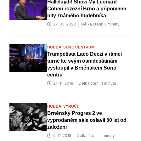
Hallelujah! Show My Leonard
Cohen rozezní Brno a připomene
hity známého hudebníka
27. 03. 2023
Délka čtení: 3 minuty
HUDBA,
SONO CENTRUM
Trumpetista Laco Deczi v rámci
turné ke svým osmdesátinám
vystoupil v Brněnském Sono
centru
27. 11. 2018
Délka čtení: 1 minuta
HUDBA,
VÝROČÍ
Brněnský Progres 2 ve
vyprodaném sále oslavil 50 let od
založení
9. 11. 2018
Délka čtení: 2 minuty