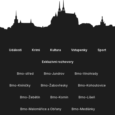
Události
Krimi
Kultura
Vstupenky
Sport
Exkluzivní rozhovory
Brno-střed
Brno-Jundrov
Brno-Vinohrady
Brno-Kníničky
Brno-Žabovřesky
Brno-Kohoutovice
Brno-Žebětín
Brno-Komín
Brno-Líšeň
Brno-Maloměřice a Obřany
Brno-Medlánky