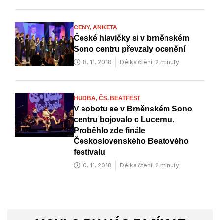
CENY,
ANKETA
České hlavičky si v brněnském
Sono centru převzaly ocenění
8. 11. 2018
Délka čtení: 2 minuty
HUDBA,
ČS. BEATFEST
V sobotu se v Brněnském Sono
centru bojovalo o Lucernu.
Proběhlo zde finále
Československého Beatového
festivalu
6. 11. 2018
Délka čtení: 2 minuty