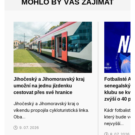
MOHLO BY VÁS ZAJÍMAT
Jihočeský a Jihomoravský kraj
Fotbalisté Art
umožní na jednu jízdenku
senegalským
cestovat přes své hranice
klubu se kvůl
zvýší o 40 pr
Jihočeský a Jihomoravský kraj o
víkendu propojila cykloturistická linka.
Kádr fotbalistů
Oba…
který bude ved
nejvyšší…
9. 07. 2026
8. 07. 2026