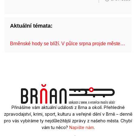
Aktuální témata:
Brněnské hody se blíží. V půlce srpna projde měste…
C
Přinášíme vám aktuální události z Brna a okolí. Přehledné
zpravodajství, krimi, sport, kulturu a veřejné dění v Brně – denně
pro vás vybíráme ty nejdůležitější zprávy z našeho města. Chybí
vám tu něco?
Napište nám
.