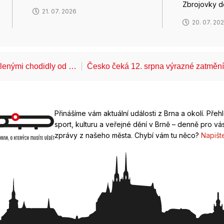
Zbrojovky 
21. 07. 2026
20. 07. 20
álenými chodidly od …
Česko čeká 12. srpna výrazné zatměn
Přinášíme vám aktuální události z Brna a okolí. Přeh
sport, kulturu a veřejné dění v Brně – denně pro vás
zprávy z našeho města. Chybí vám tu něco?
Napišt