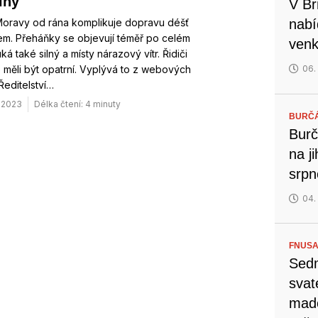
iny
V Br
Moravy od rána komplikuje dopravu déšť
nabí
em. Přeháňky se objevují téměř po celém
venk
uká také silný a místy nárazový vítr. Řidiči
 měli být opatrní. Vyplývá to z webových
06.
Ředitelství…
. 2023
Délka čtení: 4 minuty
BURČ
Burč
na j
srp
04.
FNUSA
Sedm
svat
mado