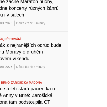
ně začne Maraton hudby,
dne koncerty různých žánrů
u i v sálech
 08. 2026
Délka čtení: 3 minuty
ÁK,
PĚSTOVÁNÍ
ák z nejranějších odrůd bude
ihu Moravy o druhém
novém víkendu
 08. 2026
Délka čtení: 2 minuty
 BRNO,
ŽAROŠICKÁ MADONA
 století stará pacientka u
é Anny v Brně: Žarošická
na tam podstoupila CT