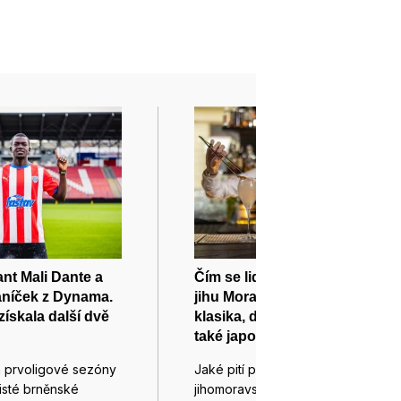
nt Mali Dante a
Čím se lidé v létě osvěžují na
aníček z Dynama.
jihu Moravy? Vede kávová
získala další dvě
klasika, domácí limonády a
také japonská matcha
m prvoligové sezóny
Jaké pití preferují návštěvníci
listé brněnské
jihomoravských podniků v