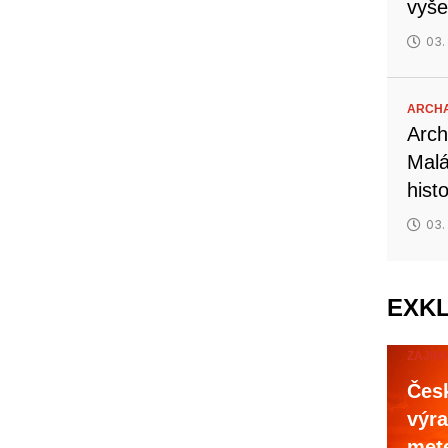
vyše
03.
ARCHA
Arch
Malá
hist
03.
EXK
ZAJÍM
Česk
výra
mete