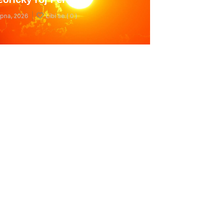
rpna, 2026
Líbí se (
0 )