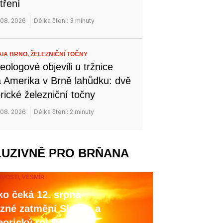
tření
 08. 2026
Délka čtení: 3 minuty
IA BRNO,
ŽELEZNIČNÍ TOČNY
eologové objevili u tržnice
 Amerika v Brně lahůdku: dvě
orické železniční točny
 08. 2026
Délka čtení: 2 minuty
LUZIVNĚ PRO BRŇANA
AVOSTI,
VESMÍR
o čeká 12. srpna
zné zatmění Slunce a
orický roj Perseid