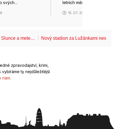
do svých…
letních měsících a…
26
15. 07. 2026
í Slunce a mete…
Nový stadion za Lužánkami nesmí mít dle
ledné zpravodajství, krimi,
 vybíráme ty nejdůležitější
e nám
.