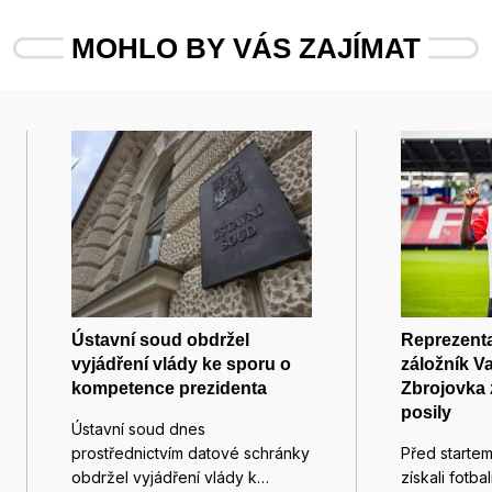
MOHLO BY VÁS ZAJÍMAT
Ústavní soud obdržel
Reprezenta
vyjádření vlády ke sporu o
záložník V
kompetence prezidenta
Zbrojovka 
posily
Ústavní soud dnes
prostřednictvím datové schránky
Před starte
obdržel vyjádření vlády k…
získali fotba