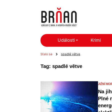
Události
Krimi
Stalo se
spadlé větve
Tag: spadlé větve
JIŽNÍ MO
Na jih
Plné 
energ