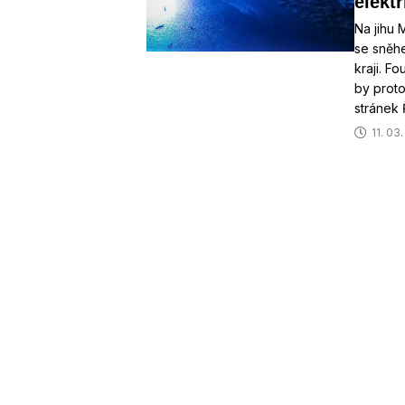
elektř
Na jihu 
se sněh
kraji. Fo
by proto
stránek 
11. 03