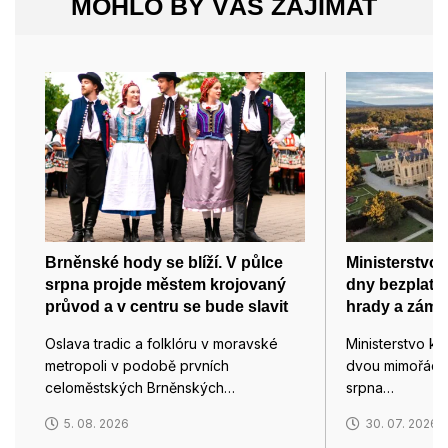
MOHLO BY VÁS ZAJÍMAT
Brněnské hody se blíží. V půlce
Ministerstvo 
srpna projde městem krojovaný
dny bezplatn
průvod a v centru se bude slavit
hrady a zámk
Oslava tradic a folklóru v moravské
Ministerstvo ku
metropoli v podobě prvních
dvou mimořádn
celoměstských Brněnských…
srpna…
5. 08. 2026
30. 07. 2026