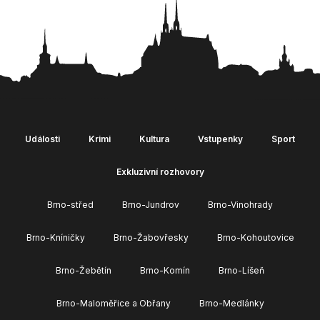
Události
Krimi
Kultura
Vstupenky
Sport
Exkluzivní rozhovory
Brno-střed
Brno-Jundrov
Brno-Vinohrady
Brno-Kníničky
Brno-Žabovřesky
Brno-Kohoutovice
Brno-Žebětín
Brno-Komín
Brno-Líšeň
Brno-Maloměřice a Obřany
Brno-Medlánky