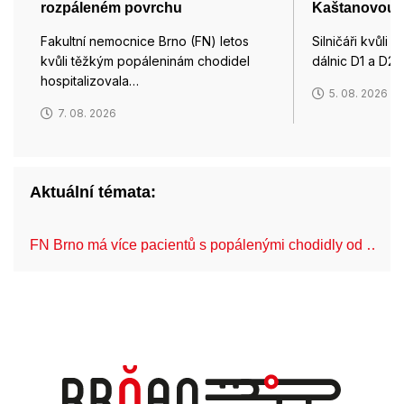
rozpáleném povrchu
Kaštanovou u
Fakultní nemocnice Brno (FN) letos
Silničáři kvůli 
kvůli těžkým popáleninám chodidel
dálnic D1 a D2
hospitalizovala…
5. 08. 2026
7. 08. 2026
Aktuální témata:
FN Brno má více pacientů s popálenými chodidly od …