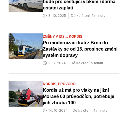
bude pro cestující vlakem zdarma,
ostatní zaplatí
8. 10. 2025
Délka čtení: 2 minuty
ZMĚNY V IDS...,
KORDIS
Po modernizaci trati z Brna do
Zastávky se od 15. prosince změní
systém dopravy
2. 12. 2024
Délka čtení: 5 minut
KORDIS,
PRŮVODCI
Kordis už má pro vlaky na jižní
Moravě 60 průvodčích, potřebuje
jich zhruba 100
14. 10. 2024
Délka čtení: 4 minuty