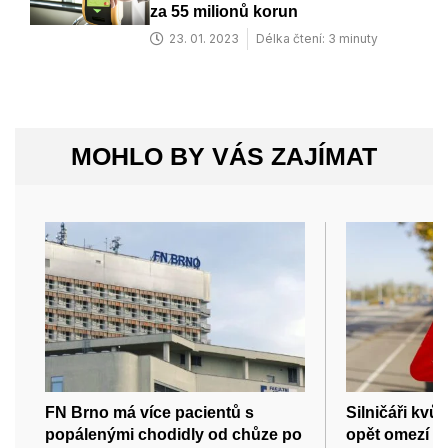
za 55 milionů korun
23. 01. 2023
Délka čtení: 3 minuty
MOHLO BY VÁS ZAJÍMAT
FN Brno má více pacientů s
Silničáři kvů
popálenými chodidly od chůze po
opět omezí p