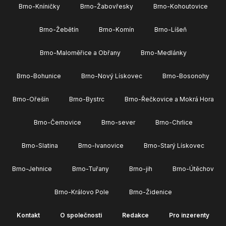
Brno-Kníničky
Brno-Žabovřesky
Brno-Kohoutovice
Brno-Žebětín
Brno-Komín
Brno-Líšeň
Brno-Maloměřice a Obřany
Brno-Medlánky
Brno-Bohunice
Brno-Nový Lískovec
Brno-Bosonohy
Brno-Ořešín
Brno-Bystrc
Brno-Řečkovice a Mokrá Hora
Brno-Černovice
Brno-sever
Brno-Chrlice
Brno-Slatina
Brno-Ivanovice
Brno-Starý Lískovec
Brno-Jehnice
Brno-Tuřany
Brno-jih
Brno-Útěchov
Brno-Královo Pole
Brno-Židenice
Kontakt
O společnosti
Redakce
Pro inzerenty