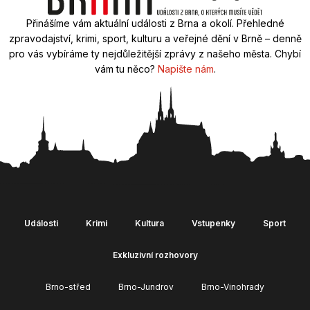
Přinášíme vám aktuální události z Brna a okolí. Přehledné
zpravodajství, krimi, sport, kulturu a veřejné dění v Brně – denně
pro vás vybíráme ty nejdůležitější zprávy z našeho města. Chybí
vám tu něco?
Napište nám
.
Události
Krimi
Kultura
Vstupenky
Sport
Exkluzivní rozhovory
Brno-střed
Brno-Jundrov
Brno-Vinohrady