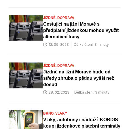
JÍZDNÉ,
DOPRAVA
Cestující na jižní Moravě s
předplatní jízdenkou mohou využít
alternativní trasy
12. 09. 2023
Délka čtení: 3 minuty
JÍZDNÉ,
DOPRAVA
Jízdné na jižní Moravě bude od
středy zhruba o pětinu vyšší než
dosud
28. 02. 2023
Délka čtení: 3 minuty
BRNO,
VLAKY
Vlaky, autobusy i nádraží. KORDIS
koupí jízdenkové platební terminály