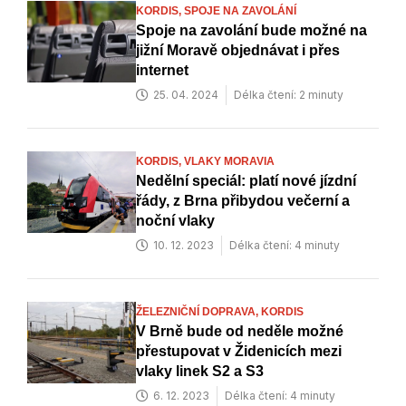
KORDIS,
SPOJE NA ZAVOLÁNÍ
Spoje na zavolání bude možné na
jižní Moravě objednávat i přes
internet
25. 04. 2024
Délka čtení: 2 minuty
KORDIS,
VLAKY MORAVIA
Nedělní speciál: platí nové jízdní
řády, z Brna přibydou večerní a
noční vlaky
10. 12. 2023
Délka čtení: 4 minuty
ŽELEZNIČNÍ DOPRAVA,
KORDIS
V Brně bude od neděle možné
přestupovat v Židenicích mezi
vlaky linek S2 a S3
6. 12. 2023
Délka čtení: 4 minuty