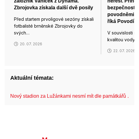
záložník Vaníček z Dynama.
neřeší. Přines
Zbrojovka získala další dvě posily
bezpečnost, 
povodněmi i 
Před startem prvoligové sezóny získali
říká Povodí 
fotbalisté brněnské Zbrojovky do
svých…
V souvislosti 
kvalitou vody 
20. 07. 2026
22. 07. 2026
Aktuální témata:
Nový stadion za Lužánkami nesmí mít dle památkářů …