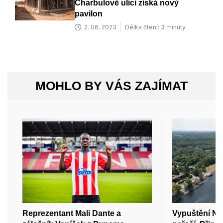
Charbulově ulici získá nový
pavilon
2. 06. 2023
Délka čtení: 3 minuty
MOHLO BY VÁS ZAJÍMAT
Reprezentant Mali Dante a
Vypuštění No