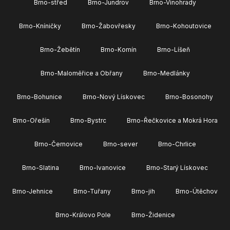
Brno-střed
Brno-Jundrov
Brno-Vinohrady
Brno-Kníničky
Brno-Žabovřesky
Brno-Kohoutovice
Brno-Žebětín
Brno-Komín
Brno-Líšeň
Brno-Maloměřice a Obřany
Brno-Medlánky
Brno-Bohunice
Brno-Nový Lískovec
Brno-Bosonohy
Brno-Ořešín
Brno-Bystrc
Brno-Řečkovice a Mokrá Hora
Brno-Černovice
Brno-sever
Brno-Chrlice
Brno-Slatina
Brno-Ivanovice
Brno-Starý Lískovec
Brno-Jehnice
Brno-Tuřany
Brno-jih
Brno-Útěchov
Brno-Královo Pole
Brno-Židenice