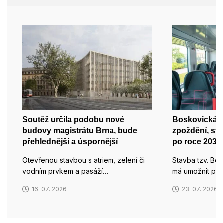
Soutěž určila podobu nové
Boskovická s
budovy magistrátu Brna, bude
zpoždění, sta
přehlednější a úspornější
po roce 2032
Otevřenou stavbou s atriem, zelení či
Stavba tzv. Bos
vodním prvkem a pasáží…
má umožnit pří
16. 07. 2026
23. 07. 2026