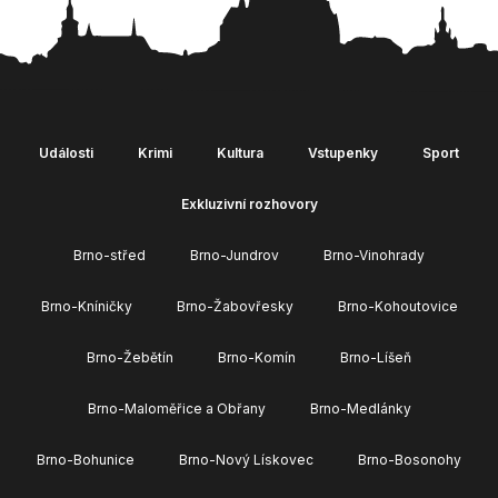
Události
Krimi
Kultura
Vstupenky
Sport
Exkluzivní rozhovory
Brno-střed
Brno-Jundrov
Brno-Vinohrady
Brno-Kníničky
Brno-Žabovřesky
Brno-Kohoutovice
Brno-Žebětín
Brno-Komín
Brno-Líšeň
Brno-Maloměřice a Obřany
Brno-Medlánky
Brno-Bohunice
Brno-Nový Lískovec
Brno-Bosonohy