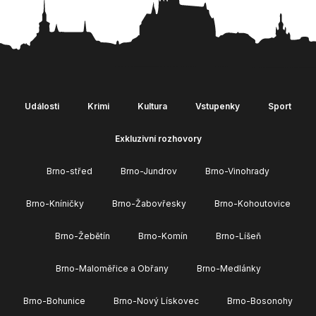
Události
Krimi
Kultura
Vstupenky
Sport
Exkluzivní rozhovory
Brno-střed
Brno-Jundrov
Brno-Vinohrady
Brno-Kníničky
Brno-Žabovřesky
Brno-Kohoutovice
Brno-Žebětín
Brno-Komín
Brno-Líšeň
Brno-Maloměřice a Obřany
Brno-Medlánky
Brno-Bohunice
Brno-Nový Lískovec
Brno-Bosonohy