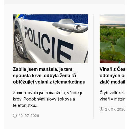
Zabila jsem manžela, je tam
Vinaři z Česk
spousta krve, odbyla žena lží
odolných odrů
obtěžující volání z telemarketingu
zlaté medaile
Zamordovala jsem manžela, všude je
Čtyři velké zlat
krev! Podobnými slovy šokovala
vinaři v meziná
telefonistku…
27. 07. 2026
20. 07. 2026