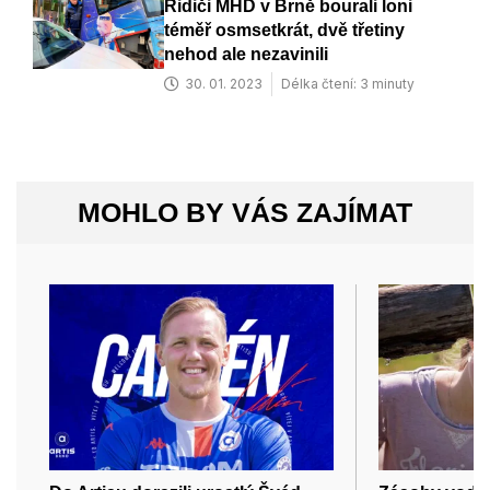
Řidiči MHD v Brně bourali loni
téměř osmsetkrát, dvě třetiny
nehod ale nezavinili
30. 01. 2023
Délka čtení: 3 minuty
MOHLO BY VÁS ZAJÍMAT