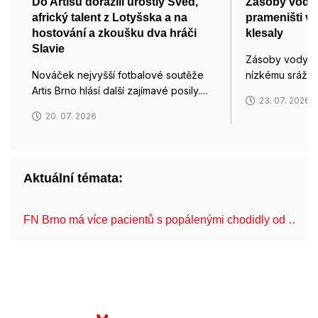
Do Artisu dorazili urostlý Švéd,
Zásoby vody 
africký talent z Lotyšska a na
prameništi v 
hostování a zkoušku dva hráči
klesaly
Slavie
Zásoby vody pr
Nováček nejvyšší fotbalové soutěže
nízkému srážk
Artis Brno hlásí další zajímavé posily.…
23. 07. 2026
20. 07. 2026
Aktuální témata:
FN Brno má více pacientů s popálenými chodidly od …