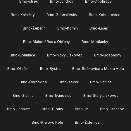
Brno-střed
Brno-Jundrov
Brno-Vinohrady
Brno-Kníničky
Brno-Žabovřesky
Brno-Kohoutovice
Brno-Žebětín
Brno-Komín
Brno-Líšeň
Brno-Maloměřice a Obřany
Brno-Medlánky
Brno-Bohunice
Brno-Nový Lískovec
Brno-Bosonohy
Brno-Ořešín
Brno-Bystrc
Brno-Řečkovice a Mokrá Hora
Brno-Černovice
Brno-sever
Brno-Chrlice
Brno-Slatina
Brno-Ivanovice
Brno-Starý Lískovec
Brno-Jehnice
Brno-Tuřany
Brno-jih
Brno-Útěchov
Brno-Královo Pole
Brno-Židenice