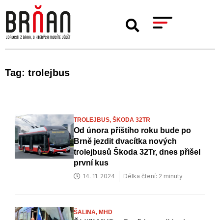
Tag: trolejbus
TROLEJBUS,
ŠKODA 32TR
Od února příštího roku bude po
Brně jezdit dvacítka nových
trolejbusů Škoda 32Tr, dnes přišel
první kus
14. 11. 2024
Délka čtení: 2 minuty
ŠALINA,
MHD