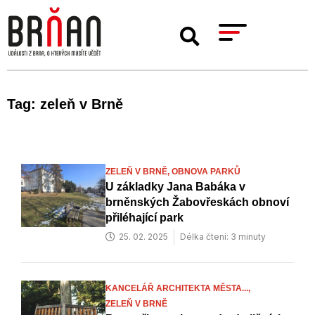
Tag: zeleň v Brně
ZELEŇ V BRNĚ,
OBNOVA PARKŮ
U základky Jana Babáka v
brněnských Žabovřeskách obnoví
přiléhající park
25. 02. 2025
Délka čtení: 3 minuty
KANCELÁŘ ARCHITEKTA MĚSTA...,
ZELEŇ V BRNĚ