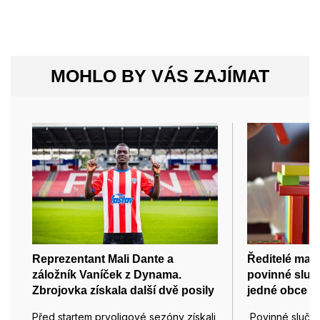
MOHLO BY VÁS ZAJÍMAT
Reprezentant Mali Dante a
Ředitelé mate
záložník Vaníček z Dynama.
povinné sluč
Zbrojovka získala další dvě posily
jedné obce
Před startem prvoligové sezóny získali
Povinné slučov