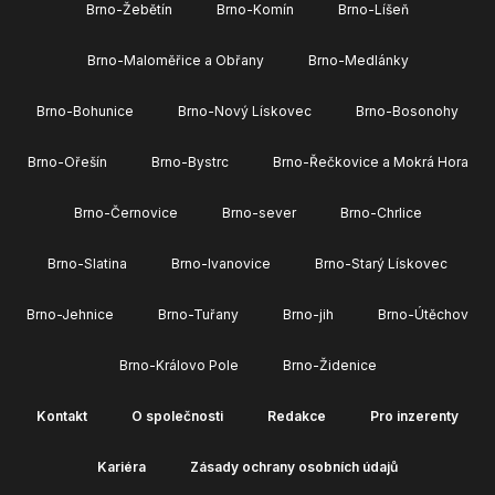
Brno-Žebětín
Brno-Komín
Brno-Líšeň
Brno-Maloměřice a Obřany
Brno-Medlánky
Brno-Bohunice
Brno-Nový Lískovec
Brno-Bosonohy
Brno-Ořešín
Brno-Bystrc
Brno-Řečkovice a Mokrá Hora
Brno-Černovice
Brno-sever
Brno-Chrlice
Brno-Slatina
Brno-Ivanovice
Brno-Starý Lískovec
Brno-Jehnice
Brno-Tuřany
Brno-jih
Brno-Útěchov
Brno-Královo Pole
Brno-Židenice
Kontakt
O společnosti
Redakce
Pro inzerenty
Kariéra
Zásady ochrany osobních údajů