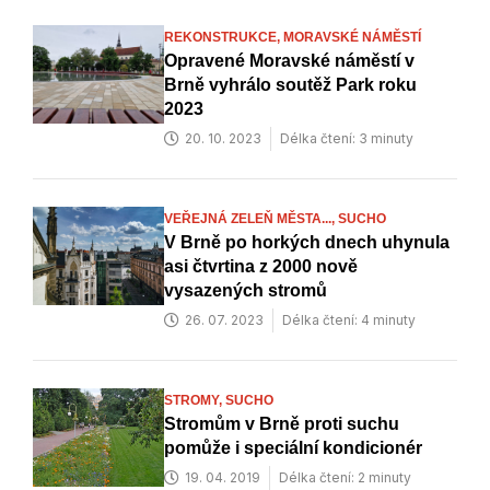
REKONSTRUKCE,
MORAVSKÉ NÁMĚSTÍ
Opravené Moravské náměstí v
Brně vyhrálo soutěž Park roku
2023
20. 10. 2023
Délka čtení: 3 minuty
VEŘEJNÁ ZELEŇ MĚSTA...,
SUCHO
V Brně po horkých dnech uhynula
asi čtvrtina z 2000 nově
vysazených stromů
26. 07. 2023
Délka čtení: 4 minuty
STROMY,
SUCHO
Stromům v Brně proti suchu
pomůže i speciální kondicionér
19. 04. 2019
Délka čtení: 2 minuty