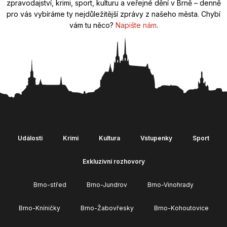
zpravodajství, krimi, sport, kulturu a veřejné dění v Brně – denně
pro vás vybíráme ty nejdůležitější zprávy z našeho města. Chybí
vám tu něco?
Napište nám
.
Události
Krimi
Kultura
Vstupenky
Sport
Exkluzivní rozhovory
Brno-střed
Brno-Jundrov
Brno-Vinohrady
Brno-Kníničky
Brno-Žabovřesky
Brno-Kohoutovice