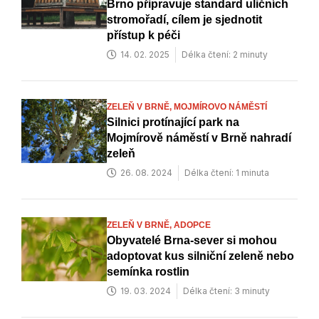
Brno připravuje standard uličních
stromořadí, cílem je sjednotit
přístup k péči
14. 02. 2025
Délka čtení: 2 minuty
ZELEŇ V BRNĚ,
MOJMÍROVO NÁMĚSTÍ
Silnici protínající park na
Mojmírově náměstí v Brně nahradí
zeleň
26. 08. 2024
Délka čtení: 1 minuta
ZELEŇ V BRNĚ,
ADOPCE
Obyvatelé Brna-sever si mohou
adoptovat kus silniční zeleně nebo
semínka rostlin
19. 03. 2024
Délka čtení: 3 minuty