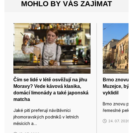
MOHLO BY VÁS ZAJÍMAT
Čím se lidé v létě osvěžují na jihu
Brno znovu p
Moravy? Vede kávová klasika,
Muzejce, býv
domácí limonády a také japonská
vyklidil
matcha
Brno znovu pro
Jaké pití preferují návštěvníci
řemeslné pekár
jihomoravských podniků v letních
24. 07. 2026
měsících a…