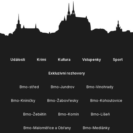
Události
Krimi
Kultura
Vstupenky
Sport
Exkluzivní rozhovory
Brno-střed
Brno-Jundrov
Brno-Vinohrady
Brno-Kníničky
Brno-Žabovřesky
Brno-Kohoutovice
Brno-Žebětín
Brno-Komín
Brno-Líšeň
Brno-Maloměřice a Obřany
Brno-Medlánky