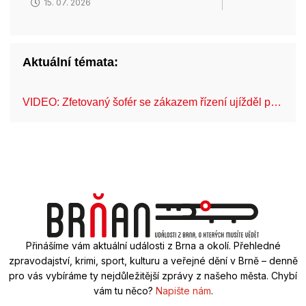
15. 07. 2026
Aktuální témata:
VIDEO: Zfetovaný šofér se zákazem řízení ujížděl p…
Fe
Přinášíme vám aktuální události z Brna a okolí. Přehledné
zpravodajství, krimi, sport, kulturu a veřejné dění v Brně – denně
pro vás vybíráme ty nejdůležitější zprávy z našeho města. Chybí
vám tu něco?
Napište nám
.