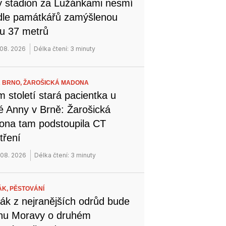
 stadion za Lužánkami nesmí
dle památkářů zamýšlenou
u 37 metrů
 08. 2026
Délka čtení: 3 minuty
 BRNO,
ŽAROŠICKÁ MADONA
 století stará pacientka u
é Anny v Brně: Žarošická
na tam podstoupila CT
tření
 08. 2026
Délka čtení: 3 minuty
ÁK,
PĚSTOVÁNÍ
ák z nejranějších odrůd bude
ihu Moravy o druhém