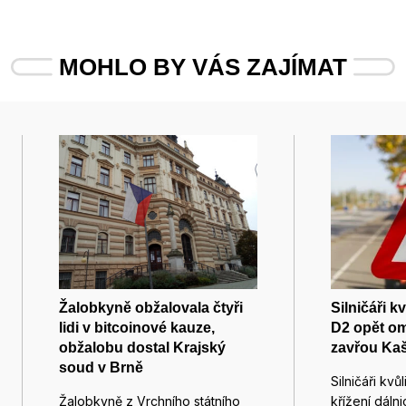
MOHLO BY VÁS ZAJÍMAT
Žalobkyně obžalovala čtyři
Silničáři k
lidi v bitcoinové kauze,
D2 opět om
obžalobu dostal Krajský
zavřou Kaš
soud v Brně
Silničáři kvů
Žalobkyně z Vrchního státního
křížení dáln