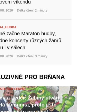
novém víkendu
 08. 2026
Délka čtení: 2 minuty
VAL,
HUDBA
ně začne Maraton hudby,
dne koncerty různých žánrů
u i v sálech
 08. 2026
Délka čtení: 3 minuty
LUZIVNĚ PRO BRŇANA
STA FILIP LEDER,
ROZHOVOR
osta Leder: Žabiny utváří
lá komunita, proto je to
emné místo pro život