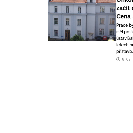
začít
Cena 
Práce by
měl posk
ústav.Ba
letech m
přístavb
8. 02.