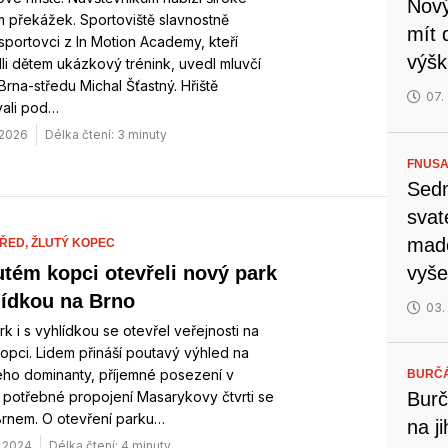
Nový
 překážek. Sportoviště slavnostně
mít 
 sportovci z In Motion Academy, kteří
výšk
i dětem ukázkový trénink, uvedl mluvčí
Brna-středu Michal Šťastný. Hřiště
07.
ali pod…
 2026
Délka čtení: 3 minuty
FNUSA
Sedm
svat
mado
ŘED,
ŽLUTÝ KOPEC
vyše
utém kopci otevřeli nový park
lídkou na Brno
03.
k i s vyhlídkou se otevřel veřejnosti na
opci. Lidem přináší poutavý výhled na
eho dominanty, příjemné posezení v
BURČ
i potřebné propojení Masarykovy čtvrti se
Burč
Brnem. O otevření parku…
na j
. 2024
Délka čtení: 4 minuty