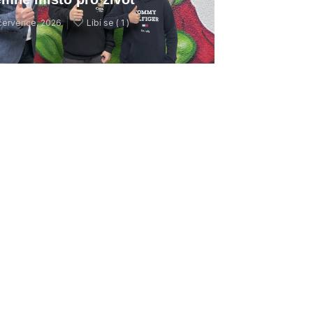
července, 2026
Líbí se (
1 )