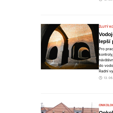
ŽLUTÝ K
Vodoj
lepší 
Pro prac
kontroly
návštěvn
do vodo
Radní vy
13. 06
ONKOLOG
Onkol