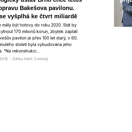
 opravu Bakešova pavilonu.
24 
se vyšplhá ke čtvrt miliardě
 měly být hotovy do roku 2020. Stát by
ytnout 170 milionů korun, zbytek zaplatí
kešův pavilon je přes 100 let starý, v 60.
inulého století byla vybudována jeho
a. "Na rekonstrukci…
 2018
Délka čtení: 2 minuty