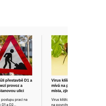
vůli přestavbě D1 a
Virus klíšťové encefalitidy
ezí provoz a
mívá na povrchu slabá
tanovou ulici
místa, zjistili vědci
li postupu prací na
Virus klíšťové encefalitidy mívá
ic D1 a D2…
na povrchu slabá místa, kde