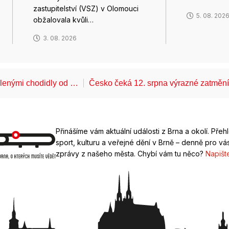
zastupitelství (VSZ) v Olomouci
5. 08. 202
obžalovala kvůli…
3. 08. 2026
álenými chodidly od …
Česko čeká 12. srpna výrazné zatměn
Přinášíme vám aktuální události z Brna a okolí. Přeh
sport, kulturu a veřejné dění v Brně – denně pro vás
zprávy z našeho města. Chybí vám tu něco?
Napišt