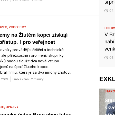
srp
04.
OPEC,
VODOJEMY
FESTI
V Br
emy na Žlutém kopci získají
nabí
přístup. I pro veřejnost
venk
ovníky provádějící čištění a technické
, ale příležitostně i pro menší skupinky
06.
íků budou sloužit dva nové vstupy
jemů na úpatí Žlutého kopce.
brali firmu, která je za dva miliony zhotoví.
EXK
. 2019
Délka čtení: 2 minuty
STARO
Star
skvě
IE,
OPRAVY
příj
ogický ústav Brno chce letos