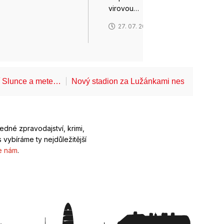
virovou…
6
27. 07. 2026
í Slunce a mete…
Nový stadion za Lužánkami nesmí mít dle
ledné zpravodajství, krimi,
 vybíráme ty nejdůležitější
e nám
.