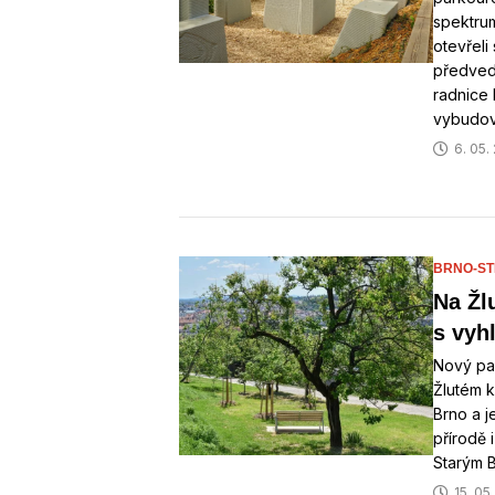
spektrum
otevřeli
předvedl
radnice 
vybudov
6. 05.
BRNO-ST
Na Žl
s vyh
Nový par
Žlutém k
Brno a j
přírodě 
Starým 
15. 05