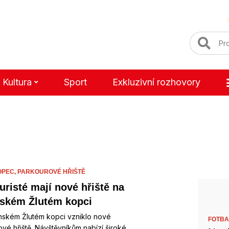
Kultura
Sport
Exkluzivní rozhovory
OPEC,
PARKOUROVÉ HŘIŠTĚ
uristé mají nové hřiště na
ském Žlutém kopci
nském Žlutém kopci vzniklo nové
FOTBA
vé hřiště. Návštěvníkům nabízí široké