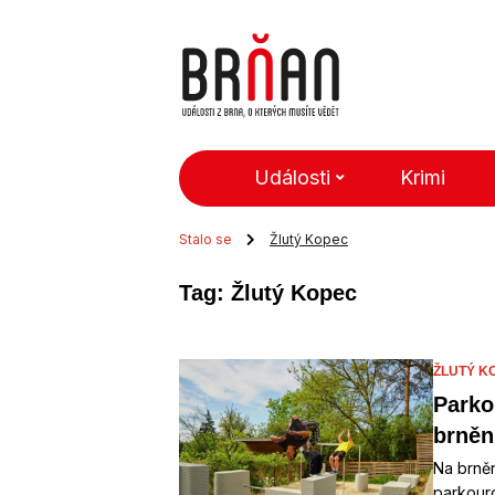
Události
Krimi
Stalo se
Žlutý Kopec
Tag: Žlutý Kopec
ŽLUTÝ K
Parko
brněn
Na brně
parkouro