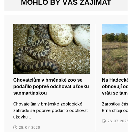
MOHLO BY VÁS ZAJÍMAT
Chovatelům v brněnské zoo se
Na Hádecké p
podařilo poprvé odchovat užovku
obnovují och
sanmartinskou
vrátí se tam i
Chovatelům v brněnské zoologické
Zarostlou část
zahradě se poprvé podařilo odchovat
Brna chtějí och
užovku…
26. 07. 2026
28. 07. 2026