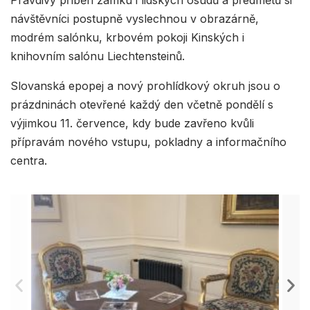
Pravdivý příběh zámku i lidských osudů a předmětů si
návštěvníci postupně vyslechnou v obrazárně,
modrém salónku, krbovém pokoji Kinských i
knihovním salónu Liechtensteinů.
Slovanská epopej a nový prohlídkový okruh jsou o
prázdninách otevřené každý den včetně pondělí s
výjimkou 11. července, kdy bude zavřeno kvůli
přípravám nového vstupu, pokladny a informačního
centra.