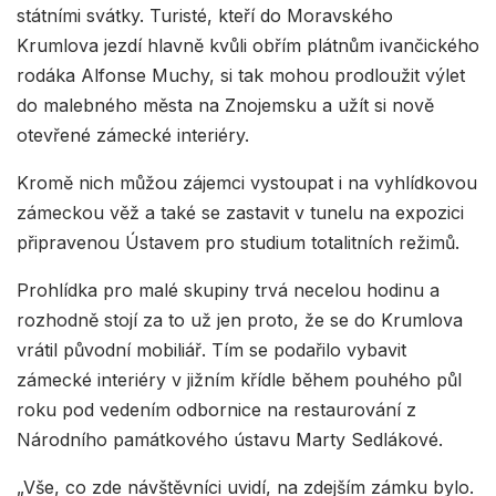
státními svátky. Turisté, kteří do Moravského
Krumlova jezdí hlavně kvůli obřím plátnům ivančického
rodáka Alfonse Muchy, si tak mohou prodloužit výlet
do malebného města na Znojemsku a užít si nově
otevřené zámecké interiéry.
Kromě nich můžou zájemci vystoupat i na vyhlídkovou
zámeckou věž a také se zastavit v tunelu na expozici
připravenou Ústavem pro studium totalitních režimů.
Prohlídka pro malé skupiny trvá necelou hodinu a
rozhodně stojí za to už jen proto, že se do Krumlova
vrátil původní mobiliář. Tím se podařilo vybavit
zámecké interiéry v jižním křídle během pouhého půl
roku pod vedením odbornice na restaurování z
Národního památkového ústavu Marty Sedlákové.
„Vše, co zde návštěvníci uvidí, na zdejším zámku bylo.