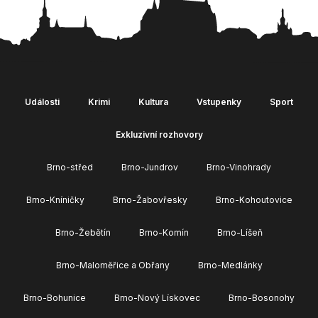
Události
Krimi
Kultura
Vstupenky
Sport
Exkluzivní rozhovory
Brno-střed
Brno-Jundrov
Brno-Vinohrady
Brno-Kníničky
Brno-Žabovřesky
Brno-Kohoutovice
Brno-Žebětín
Brno-Komín
Brno-Líšeň
Brno-Maloměřice a Obřany
Brno-Medlánky
Brno-Bohunice
Brno-Nový Lískovec
Brno-Bosonohy