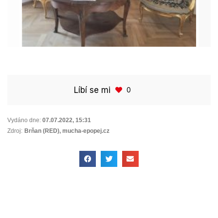
Líbí se mi
0
Vydáno dne:
07.07.2022
,
15:31
Zdroj:
Brňan (RED), mucha-epopej.cz