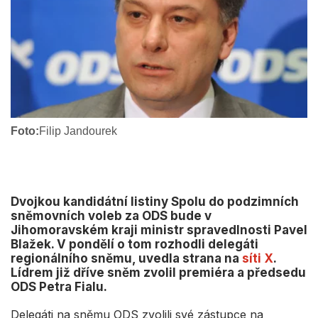
Foto:
Filip Jandourek
Dvojkou kandidátní listiny Spolu do podzimních
sněmovních voleb za ODS bude v
Jihomoravském kraji ministr spravedlnosti Pavel
Blažek. V pondělí o tom rozhodli delegáti
regionálního sněmu, uvedla strana na
síti X
.
Lídrem již dříve sněm zvolil premiéra a předsedu
ODS Petra Fialu.
Delegáti na sněmu ODS zvolili své zástupce na