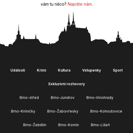
vám tu něco?
Napište nám
.
Události
Krimi
Kultura
Vstupenky
Sport
Exkluzivní rozhovory
Brno-střed
Brno-Jundrov
Brno-Vinohrady
Brno-Kníničky
Brno-Žabovřesky
Brno-Kohoutovice
Brno-Žebětín
Brno-Komín
Brno-Líšeň