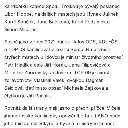
kandidátku koalice Spolu. Trojkou je bývalý poslanec
Libor Hoppe, na dalších místech jsou Hynek Julínek,
⁠⁠Karel Souček, Jana Bačíková, Karel Podzimek a
Šimon Mišurec.
Stejně jako v roce 2021 budou i letos ODS, KDU-ČSL
a TOP 09 kandidovat v koalici Spolu. Na prvních
čtyřech místech u lidovců je ministr životního prostředí
Petr Hladík a dále Jiří Horák, Jana Filipovičová a
Miroslav Zborovský. Jedničkou TOP 09 je ministr
zdravotnictví Vlastimil Válek, dvojkou Dagmar
Seidlová, třetí místo obsadí Michaela Žejšková a
čtyřkou je Jiří Padalík.
Rovněž další strany mají jasno o přední příčce. V čele
jihomoravské kandidátky opozičního hnutí ANO bude
jeho místopředsedkyně a bývalá ministryně financí