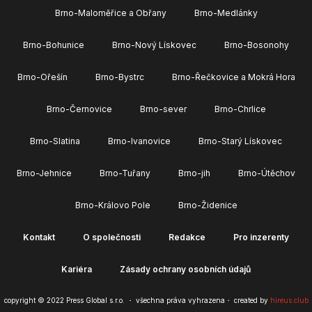
Brno-Maloměřice a Obřany
Brno-Medlánky
Brno-Bohunice
Brno-Nový Lískovec
Brno-Bosonohy
Brno-Ořešín
Brno-Bystrc
Brno-Řečkovice a Mokrá Hora
Brno-Černovice
Brno-sever
Brno-Chrlice
Brno-Slatina
Brno-Ivanovice
Brno-Starý Lískovec
Brno-Jehnice
Brno-Tuřany
Brno-jih
Brno-Útěchov
Brno-Královo Pole
Brno-Židenice
Kontakt
O společnosti
Redakce
Pro inzerenty
Kariéra
Zásady ochrany osobních údajů
copyright © 2022 Press Global s.r.o. ・ všechna práva vyhrazena・ created by
hireus.club