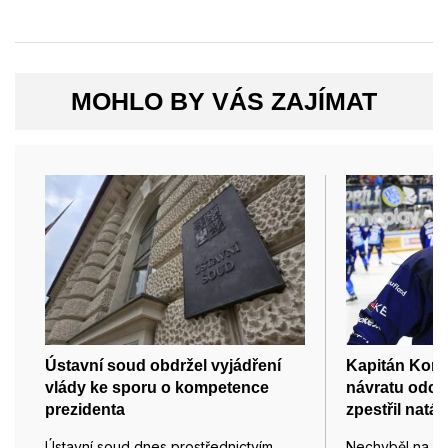
MOHLO BY VÁS ZAJÍMAT
Ústavní soud obdržel vyjádření
Kapitán Kome
vlády ke sporu o kompetence
návratu odch
prezidenta
zpestřil nat
Ústavní soud dnes prostřednictvím
Nechyběl na po