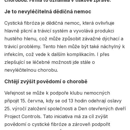
Je to nevyléčitelná dědičná nemoc
Cystická fibróza je dědičná nemoc, která ovlivňuje
hlavně plicní a trávicí systém a vyvolává produkci
hustého hlenu, což může způsobit závažné dýchací a
trávicí problémy. Tento hlen může být také náchylný k
infekcím, což vede k dalším komplikacím. I přes
zlepšující se léčebné možnosti jde stále o
nevyléčitelnou chorobu.
Chtějí zvýšit povědomí o chorobě
Veřejnost se může k podpoře klubu nemocných
připojit 15. června, kdy se od 13 hodin odehrají oslavy
25. výročí založení společnosti a Den otevřených dveří
Project Controls. Tato iniciativa má za cíl zvýšit
povědomí o cystické fibróze a zároveň podpořit