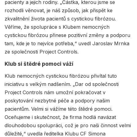
pacienty a jejich rodiny. „Částka, kterou jsme se
rozhodli věnovat, je náš způsob, jak přispět ke
zkvalitnění života pacientů s cystickou fibrózou.
Věříme, že spolupráce s Klubem nemocných
cystickou fibrózou přinese pozitivní změny a podporu
tam, kde je to nejvíce potřeba,“ uvedl Jaroslav Mrnka
ze společnosti Project Controls.
Klub si štědré pomoci váží
Klub nemocných cystickou fibrózou přivítal tuto
iniciativu s velkým nadšením. „Dar od společnosti
Project Controls nám umožní pokračovat v
poskytování nezbytné péče a podpory našim
pacientům. Velmi si vážíme této štědré pomoci.
Oceňujeme i skutečnost, že firma hodlá navázat
dlouhodobou spolupráci, což je pro naši činnost velmi
důležité,“ uvedla ředitelka Klubu CF Simona