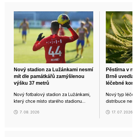
Nový stadion za Lužánkami nesmí
Pěstírna v ne
mít dle památkářů zamýšlenou
Brně uvedla 
výšku 37 metrů
léčebné kono
Nový fotbalový stadion za Lužánkami,
Nový typ léče
který chce místo starého stadionu…
distribuce nem
7. 08. 2026
17. 07. 2026