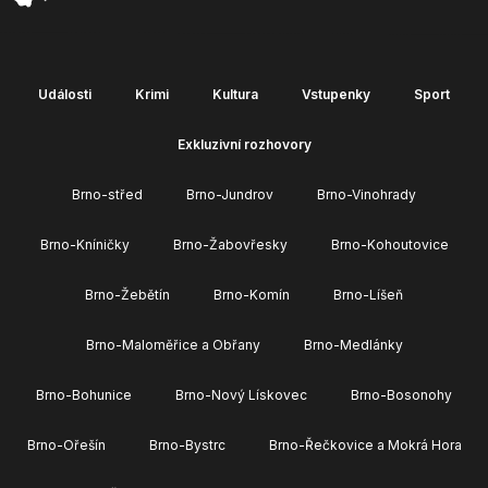
Události
Krimi
Kultura
Vstupenky
Sport
Exkluzivní rozhovory
Brno-střed
Brno-Jundrov
Brno-Vinohrady
Brno-Kníničky
Brno-Žabovřesky
Brno-Kohoutovice
Brno-Žebětín
Brno-Komín
Brno-Líšeň
Brno-Maloměřice a Obřany
Brno-Medlánky
Brno-Bohunice
Brno-Nový Lískovec
Brno-Bosonohy
Brno-Ořešín
Brno-Bystrc
Brno-Řečkovice a Mokrá Hora