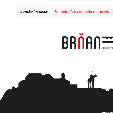
Potravinářská inspekce objevila 
Aktuální témata:
Události