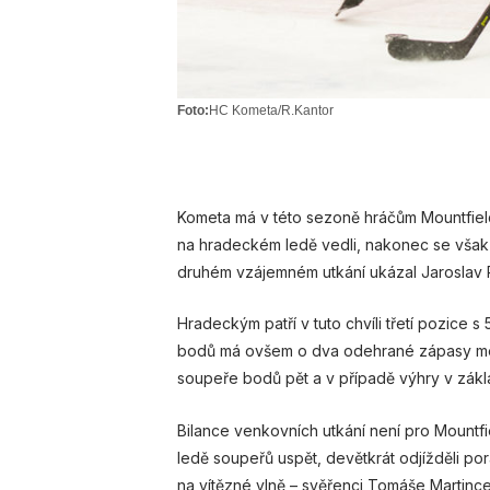
Foto:
HC Kometa/R.Kantor
Kometa má v této sezoně hráčům Mountfield
na hradeckém ledě vedli, nakonec se však 
druhém vzájemném utkání ukázal Jaroslav 
Hradeckým patří v tuto chvíli třetí pozice
bodů má ovšem o dva odehrané zápasy mén
soupeře bodů pět a v případě výhry v základ
Bilance venkovních utkání není pro Mountfi
ledě soupeřů uspět, devětkrát odjížděli p
na vítězné vlně – svěřenci Tomáše Martince