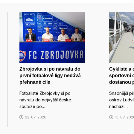
Zbrojovka si po návratu do
Cyklisté a
první fotbalové ligy nedává
sportovní 
přehnané cíle
dostanou 
Fotbalisté Zbrojovky si po
Snadnější př
návratu do nejvyšší české
ostrov Ludv
soutěže po…
nachází…
22. 07. 2026
15. 07. 202