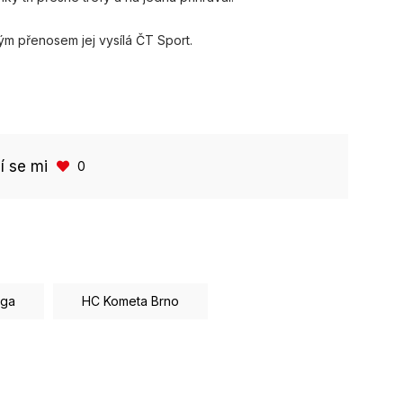
ým přenosem jej vysílá ČT Sport.
bí se mi
0
iga
HC Kometa Brno