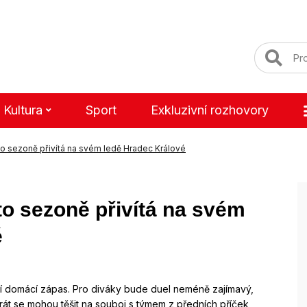
Kultura
Sport
Exkluzivní rozhovory
o sezoně přivítá na svém ledě Hradec Králové
o sezoně přivítá na svém
é
ní domácí zápas. Pro diváky bude duel neméně zajímavý,
tokrát se mohou těšit na souboj s týmem z předních příček