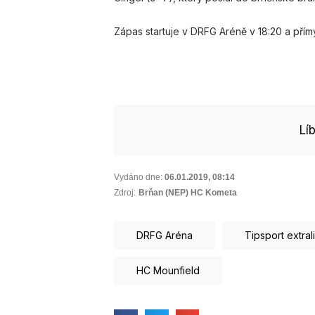
Zápas startuje v DRFG Aréně v 18:20 a přím
Lí
Vydáno dne:
06.01.2019
,
08:14
Zdroj:
Brňan (NEP) HC Kometa
DRFG Aréna
Tipsport extral
HC Mounfield