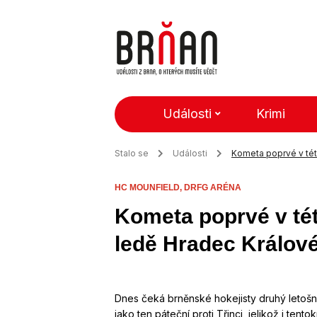
Události
Krimi
Stalo se
Události
Kometa poprvé v tét
HC MOUNFIELD,
DRFG ARÉNA
Kometa poprvé v tét
ledě Hradec Králov
Dnes čeká brněnské hokejisty druhý letoš
jako ten páteční proti Třinci, jelikož i ten