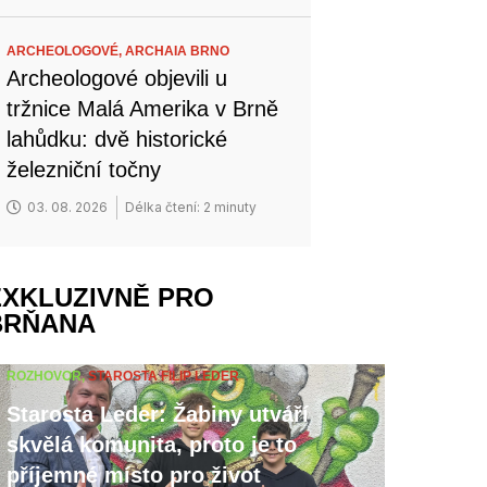
ARCHEOLOGOVÉ,
ARCHAIA BRNO
Archeologové objevili u
tržnice Malá Amerika v Brně
lahůdku: dvě historické
železniční točny
03. 08. 2026
Délka čtení: 2 minuty
EXKLUZIVNĚ PRO
BRŇANA
ROZHOVOR,
STAROSTA FILIP LEDER
Starosta Leder: Žabiny utváří
skvělá komunita, proto je to
příjemné místo pro život