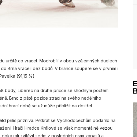
u určitě co vracet. Modrobílí v obou vzájemných duelech
do Brna vraceli bez bodů. V brance soupeře se v prvním i
Pavelka (91,15 %)
 s 58 body, Liberec na druhé příčce se shodným počtem
ě. Brno z páté pozice ztrácí na svého nedělního
ní hrací době se už může přiblížit na dostřel.
eld příliš příznivá. Pětkrát se Východočechům podařilo na
oraženi. Hráči Hradce Králové se však momentálně vezou
 dokázali zvítězit sedm z posledních osmi zápasů a