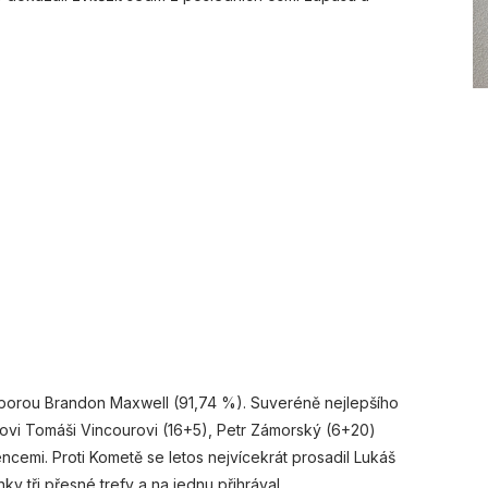
porou Brandon Maxwell (91,74 %). Suveréně nejlepšího
ovi Tomáši Vincourovi (16+5), Petr Zámorský (6+20)
ncemi. Proti Kometě se letos nejvícekrát prosadil Lukáš
y tři přesné trefy a na jednu přihrával.