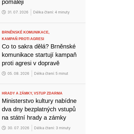
pomaleji
31. 07. 2026
Délka čtení: 4 minuty
BRNĚNSKÉ KOMUNIKACE,
KAMPAŇ PROTI AGRESI
Co to sakra dělá? Brněnské
komunikace startují kampaň
proti agresi v dopravě
05. 08. 2026
Délka čtení: 5 minut
HRADY A ZÁMKY,
VSTUP ZDARMA
Ministerstvo kultury nabídne
dva dny bezplatných vstupů
na státní hrady a zámky
30. 07. 2026
Délka čtení: 3 minuty