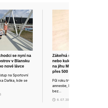
 chodci se nyní na
Zákeřná střílející krabička
ostrov v Blansku
nebo kulomet z tanku. Lidé
po nové lávce
na jihu Moravy odevzdali
přes 500 zbraní
ístup na Sportovní
íka Daňka, kde se
Půl roku trvala zbraňová
amnestie, během které mohli lidé
bez…
6
6. 07. 2026