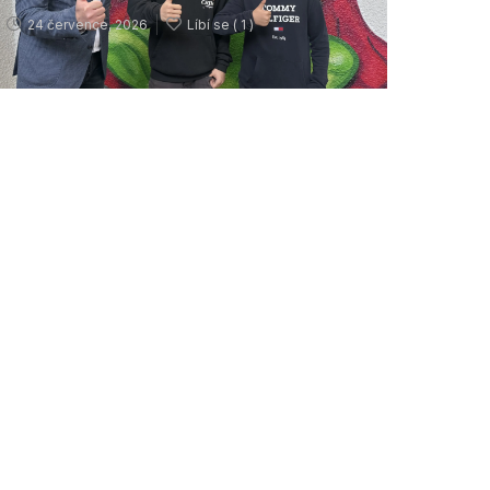
24 července, 2026
Líbí se (
1 )