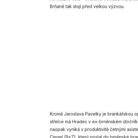
Brňané tak stojí před velkou výzvou.
Kromě Jaroslava Pavelky je brankářskou o
střelce má Hradec v ex-brněnském útočník
naopak vyniká v produktivitě četnými asiste
Cingel (9+7), který poslal do brněnské brank