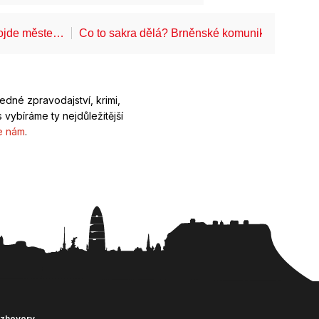
projde měste…
Co to sakra dělá? Brněnské komunikace startu
ledné zpravodajství, krimi,
 vybíráme ty nejdůležitější
e nám
.
ozhovory