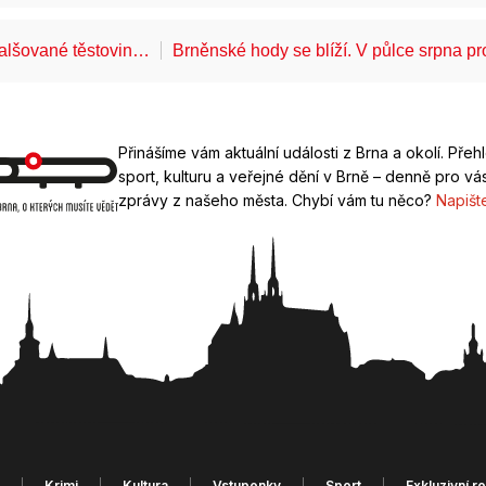
falšované těstovin…
Brněnské hody se blíží. V půlce srpna 
Přinášíme vám aktuální události z Brna a okolí. Přeh
sport, kulturu a veřejné dění v Brně – denně pro vás
zprávy z našeho města. Chybí vám tu něco?
Napišt
Krimi
Kultura
Vstupenky
Sport
Exkluzivní r