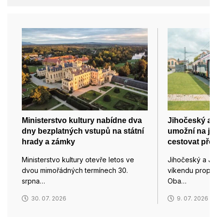
Ministerstvo kultury nabídne dva
Jihočeský a 
dny bezplatných vstupů na státní
umožní na je
hrady a zámky
cestovat přes
Ministerstvo kultury otevře letos ve
Jihočeský a Ji
dvou mimořádných termínech 30.
víkendu propojil
srpna…
Oba…
30. 07. 2026
9. 07. 2026