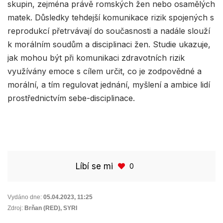
skupin, zejména právě romských žen nebo osamělých
matek. Důsledky tehdejší komunikace rizik spojených s
reprodukcí přetrvávají do současnosti a nadále slouží
k morálním soudům a disciplinaci žen. Studie ukazuje,
jak mohou být při komunikaci zdravotních rizik
využívány emoce s cílem určit, co je zodpovědné a
morální, a tím regulovat jednání, myšlení a ambice lidí
prostřednictvím sebe-disciplinace.
Líbí se mi
0
Vydáno dne:
05.04.2023
,
11:25
Zdroj:
Brňan (RED), SYRI