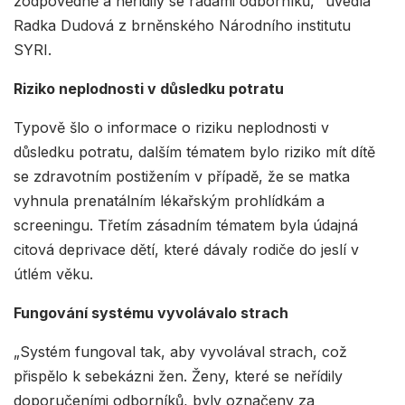
zodpovědně a neřídily se radami odborníků,“ uvedla
Radka Dudová z brněnského Národního institutu
SYRI.
Riziko neplodnosti v důsledku potratu
Typově šlo o informace o riziku neplodnosti v
důsledku potratu, dalším tématem bylo riziko mít dítě
se zdravotním postižením v případě, že se matka
vyhnula prenatálním lékařským prohlídkám a
screeningu. Třetím zásadním tématem byla údajná
citová deprivace dětí, které dávaly rodiče do jeslí v
útlém věku.
Fungování systému vyvolávalo strach
„Systém fungoval tak, aby vyvolával strach, což
přispělo k sebekázni žen. Ženy, které se neřídily
doporučeními odborníků, byly označeny za