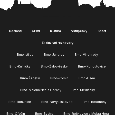
Události
Krimi
Kultura
Vstupenky
Sport
Exkluzivní rozhovory
Brno-střed
Brno-Jundrov
Brno-Vinohrady
Brno-Kníničky
Brno-Žabovřesky
Brno-Kohoutovice
Brno-Žebětín
Brno-Komín
Brno-Líšeň
Brno-Maloměřice a Obřany
Brno-Medlánky
Brno-Bohunice
Brno-Nový Lískovec
Brno-Bosonohy
Brno-Ořešín
Brno-Bystrc
Brno-Řečkovice a Mokrá Hora