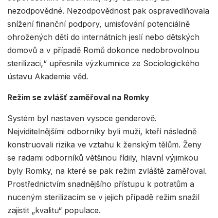
nezodpovědné. Nezodpovědnost pak ospravedlňovala
snížení finanční podpory, umisťování potenciálně
ohrožených dětí do internátních jeslí nebo dětských
domovů a v případě Romů dokonce nedobrovolnou
sterilizaci,“ upřesnila výzkumnice ze Sociologického
ústavu Akademie věd.
Režim se zvlášť zaměřoval na Romky
Systém byl nastaven vysoce genderově.
Nejviditelnějšími odborníky byli muži, kteří následně
konstruovali rizika ve vztahu k ženským tělům. Ženy
se radami odborníků většinou řídily, hlavní výjimkou
byly Romky, na které se pak režim zvláště zaměřoval.
Prostřednictvím snadnějšího přístupu k potratům a
nuceným sterilizacím se v jejich případě režim snažil
zajistit „kvalitu“ populace.