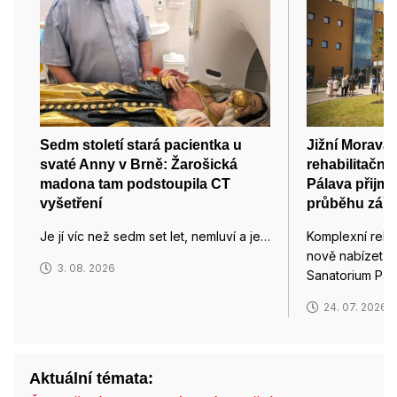
Sedm století stará pacientka u
Jižní Morava
svaté Anny v Brně: Žarošická
rehabilitační
madona tam podstoupila CT
Pálava přijme
vyšetření
průběhu září
Je jí víc než sedm set let, nemluví a je…
Komplexní rehab
nově nabízet p
3. 08. 2026
Sanatorium Pál
24. 07. 2026
Aktuální témata: