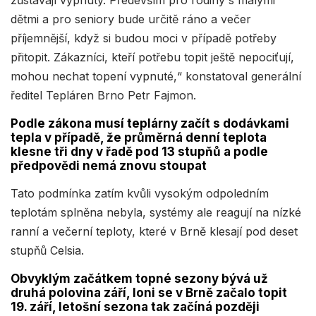
dětmi a pro seniory bude určitě ráno a večer
příjemnější, když si budou moci v případě potřeby
přitopit. Zákazníci, kteří potřebu topit ještě nepociťují,
mohou nechat topení vypnuté,“ konstatoval generální
ředitel Tepláren Brno Petr Fajmon.
Podle zákona musí teplárny začít s dodávkami
tepla v případě, že průměrná denní teplota
klesne tři dny v řadě pod 13 stupňů a podle
předpovědi nemá znovu stoupat
Tato podmínka zatím kvůli vysokým odpoledním
teplotám splněna nebyla, systémy ale reagují na nízké
ranní a večerní teploty, které v Brně klesají pod deset
stupňů Celsia.
Obvyklým začátkem topné sezony bývá už
druhá polovina září, loni se v Brně začalo topit
19. září, letošní sezona tak začíná později