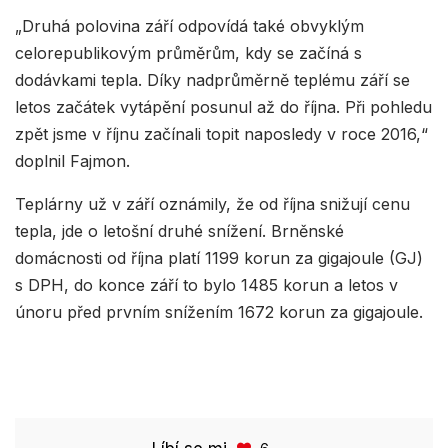
„Druhá polovina září odpovídá také obvyklým
celorepublikovým průměrům, kdy se začíná s
dodávkami tepla. Díky nadprůměrně teplému září se
letos začátek vytápění posunul až do října. Při pohledu
zpět jsme v říjnu začínali topit naposledy v roce 2016,“
doplnil Fajmon.
Teplárny už v září oznámily, že od října snižují cenu
tepla, jde o letošní druhé snížení. Brněnské
domácnosti od října platí 1199 korun za gigajoule (GJ)
s DPH, do konce září to bylo 1485 korun a letos v
únoru před prvním snížením 1672 korun za gigajoule.