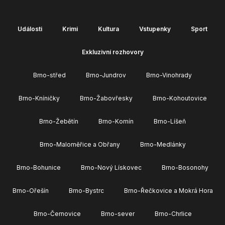
Události
Krimi
Kultura
Vstupenky
Sport
Exkluzivní rozhovory
Brno-střed
Brno-Jundrov
Brno-Vinohrady
Brno-Kníničky
Brno-Žabovřesky
Brno-Kohoutovice
Brno-Žebětín
Brno-Komín
Brno-Líšeň
Brno-Maloměřice a Obřany
Brno-Medlánky
Brno-Bohunice
Brno-Nový Lískovec
Brno-Bosonohy
Brno-Ořešín
Brno-Bystrc
Brno-Řečkovice a Mokrá Hora
Brno-Černovice
Brno-sever
Brno-Chrlice