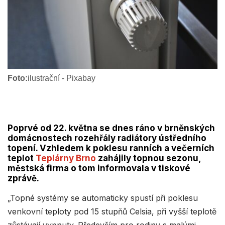
Foto:
ilustrační - Pixabay
Poprvé od 22. května se dnes ráno v brněnských
domácnostech rozehřály radiátory ústředního
topení. Vzhledem k poklesu ranních a večerních
teplot
Teplárny Brno
zahájily topnou sezonu,
městská firma o tom informovala v tiskové
zprávě.
„Topné systémy se automaticky spustí při poklesu
venkovní teploty pod 15 stupňů Celsia, při vyšší teplotě
zůstávají vypnuty. Především pro rodiny s malými