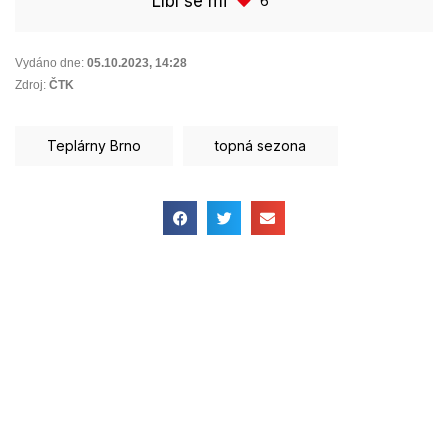
Líbí se mi
6
Vydáno dne:
05.10.2023
,
14:28
Zdroj:
ČTK
Teplárny Brno
topná sezona