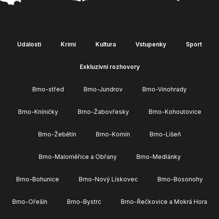
Události
Krimi
Kultura
Vstupenky
Sport
Exkluzivní rozhovory
Brno-střed
Brno-Jundrov
Brno-Vinohrady
Brno-Kníničky
Brno-Žabovřesky
Brno-Kohoutovice
Brno-Žebětín
Brno-Komín
Brno-Líšeň
Brno-Maloměřice a Obřany
Brno-Medlánky
Brno-Bohunice
Brno-Nový Lískovec
Brno-Bosonohy
Brno-Ořešín
Brno-Bystrc
Brno-Řečkovice a Mokrá Hora