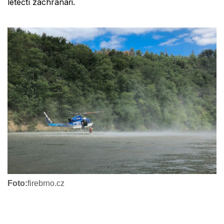
letečtí záchranáři.
Foto:
firebrno.cz