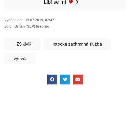
Líbí se mi
0
Vydáno dne:
15.07.2019
,
07:47
Zdroj:
Brňan (NEP) firebrno
HZS JMK
letecká záchranná služba
výcvik