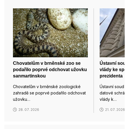
Chovatelům v brněnské zoo se
Ústavní soud
podařilo poprvé odchovat užovku
vlády ke spo
sanmartinskou
prezidenta
Chovatelům v brněnské zoologické
Ústavní soud d
zahradě se poprvé podařilo odchovat
datové schránk
užovku…
vlády k…
28. 07. 2026
21. 07. 2026