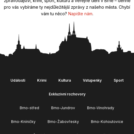
zpravodajství, krimi, sport, kulturu a veřejné dění v Brně – denně
pro vás vybíráme ty nejdůležitější zprávy z našeho města. Chybí
vám tu něco?
Napište nám
.
Události
Krimi
Kultura
Vstupenky
Sport
Exkluzivní rozhovory
Brno-střed
Brno-Jundrov
Brno-Vinohrady
Brno-Kníničky
Brno-Žabovřesky
Brno-Kohoutovice