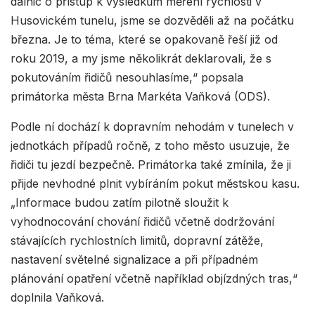
dálnic o přístup k výsledkům měření rychlosti v
Husovickém tunelu, jsme se dozvěděli až na počátku
března. Je to téma, které se opakovaně řeší již od
roku 2019, a my jsme několikrát deklarovali, že s
pokutováním řidičů nesouhlasíme,“ popsala
primátorka města Brna Markéta Vaňková (ODS).
Podle ní dochází k dopravním nehodám v tunelech v
jednotkách případů ročně, z toho město usuzuje, že
řidiči tu jezdí bezpečně. Primátorka také zmínila, že ji
přijde nevhodné plnit vybíráním pokut městskou kasu.
„Informace budou zatím pilotně sloužit k
vyhodnocování chování řidičů včetně dodržování
stávajících rychlostních limitů, dopravní zátěže,
nastavení světelné signalizace a při případném
plánování opatření včetně například objízdných tras,“
doplnila Vaňková.