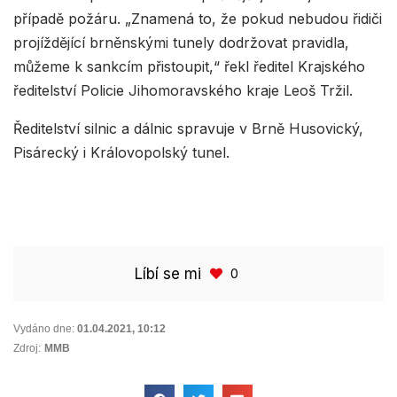
případě požáru. „Znamená to, že pokud nebudou řidiči
projíždějící brněnskými tunely dodržovat pravidla,
můžeme k sankcím přistoupit,“ řekl ředitel Krajského
ředitelství Policie Jihomoravského kraje Leoš Tržil.
Ředitelství silnic a dálnic spravuje v Brně Husovický,
Pisárecký i Královopolský tunel.
Líbí se mi
0
Vydáno dne:
01.04.2021
,
10:12
Zdroj:
MMB