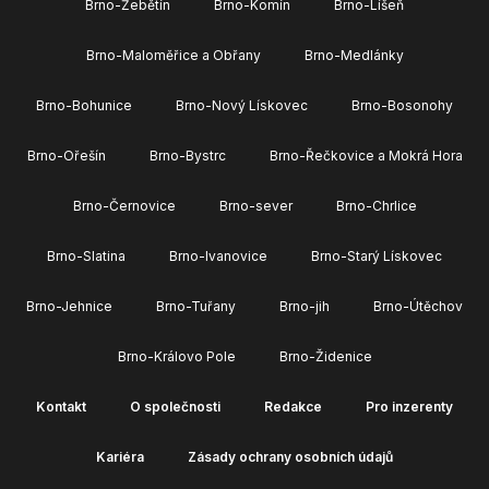
Brno-Žebětín
Brno-Komín
Brno-Líšeň
Brno-Maloměřice a Obřany
Brno-Medlánky
Brno-Bohunice
Brno-Nový Lískovec
Brno-Bosonohy
Brno-Ořešín
Brno-Bystrc
Brno-Řečkovice a Mokrá Hora
Brno-Černovice
Brno-sever
Brno-Chrlice
Brno-Slatina
Brno-Ivanovice
Brno-Starý Lískovec
Brno-Jehnice
Brno-Tuřany
Brno-jih
Brno-Útěchov
Brno-Královo Pole
Brno-Židenice
Kontakt
O společnosti
Redakce
Pro inzerenty
Kariéra
Zásady ochrany osobních údajů