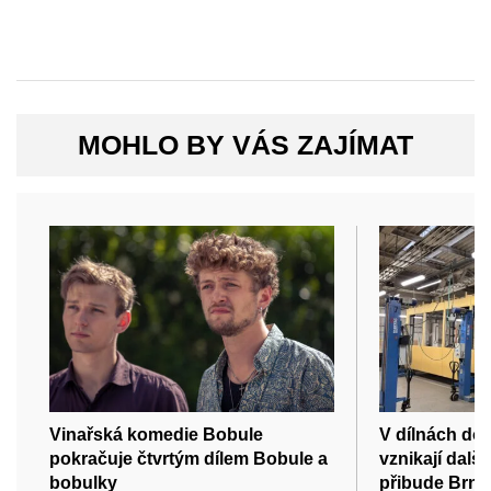
MOHLO BY VÁS ZAJÍMAT
Vinařská komedie Bobule
V dílnách do
pokračuje čtvrtým dílem Bobule a
vznikají dalš
bobulky
přibude Brnu 