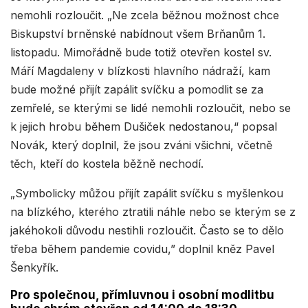
nemohli rozloučit. „Ne zcela běžnou možnost chce
Biskupství brněnské nabídnout všem Brňanům 1.
listopadu. Mimořádně bude totiž otevřen kostel sv.
Máří Magdaleny v blízkosti hlavního nádraží, kam
bude možné přijít zapálit svíčku a pomodlit se za
zemřelé, se kterými se lidé nemohli rozloučit, nebo se
k jejich hrobu během Dušiček nedostanou,“ popsal
Novák, který doplnil, že jsou zváni všichni, včetně
těch, kteří do kostela běžně nechodí.
„Symbolicky můžou přijít zapálit svíčku s myšlenkou
na blízkého, kterého ztratili náhle nebo se kterým se z
jakéhokoli důvodu nestihli rozloučit. Často se to dělo
třeba během pandemie covidu,” doplnil kněz Pavel
Šenkyřík.
Pro společnou, přímluvnou i osobní modlitbu