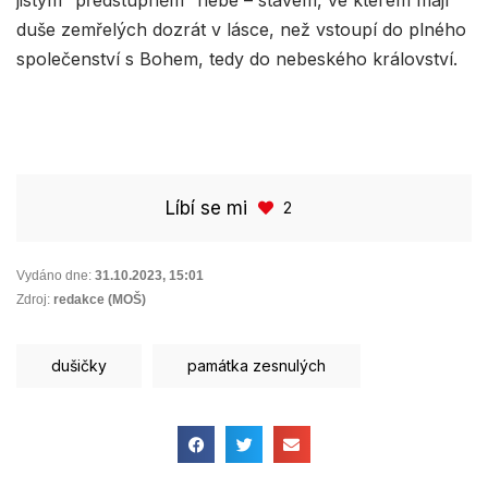
jistým “předstupněm” nebe – stavem, ve kterém mají
duše zemřelých dozrát v lásce, než vstoupí do plného
společenství s Bohem, tedy do nebeského království.
Líbí se mi
2
Vydáno dne:
31.10.2023
,
15:01
Zdroj:
redakce (MOŠ)
dušičky
památka zesnulých