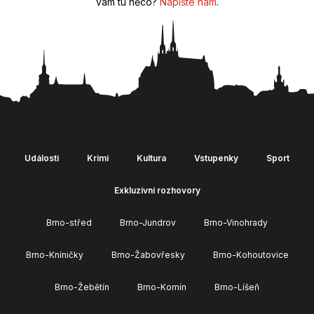
vám tu něco?
Napište nám
.
Události
Krimi
Kultura
Vstupenky
Sport
Exkluzivní rozhovory
Brno-střed
Brno-Jundrov
Brno-Vinohrady
Brno-Kníničky
Brno-Žabovřesky
Brno-Kohoutovice
Brno-Žebětín
Brno-Komín
Brno-Líšeň