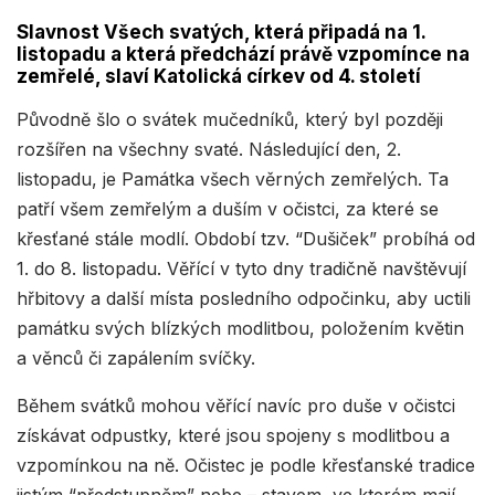
Slavnost Všech svatých, která připadá na 1.
listopadu a která předchází právě vzpomínce na
zemřelé, slaví Katolická církev od 4. století
Původně šlo o svátek mučedníků, který byl později
rozšířen na všechny svaté. Následující den, 2.
listopadu, je Památka všech věrných zemřelých. Ta
patří všem zemřelým a duším v očistci, za které se
křesťané stále modlí. Období tzv. “Dušiček” probíhá od
1. do 8. listopadu. Věřící v tyto dny tradičně navštěvují
hřbitovy a další místa posledního odpočinku, aby uctili
památku svých blízkých modlitbou, položením květin
a věnců či zapálením svíčky.
Během svátků mohou věřící navíc pro duše v očistci
získávat odpustky, které jsou spojeny s modlitbou a
vzpomínkou na ně. Očistec je podle křesťanské tradice