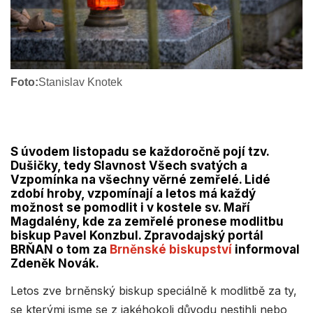
Foto:
Stanislav Knotek
S úvodem listopadu se každoročně pojí tzv.
Dušičky, tedy Slavnost Všech svatých a
Vzpomínka na všechny věrné zemřelé. Lidé
zdobí hroby, vzpomínají a letos má každý
možnost se pomodlit i v kostele sv. Maří
Magdalény, kde za zemřelé pronese modlitbu
biskup Pavel Konzbul. Zpravodajský portál
BRŇAN o tom za
Brněnské biskupství
informoval
Zdeněk Novák.
Letos zve brněnský biskup speciálně k modlitbě za ty,
se kterými jsme se z jakéhokoli důvodu nestihli nebo