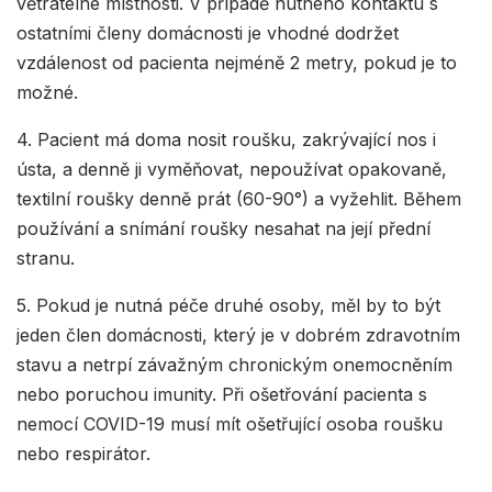
větratelné místnosti. V případě nutného kontaktu s
ostatními členy domácnosti je vhodné dodržet
vzdálenost od pacienta nejméně 2 metry, pokud je to
možné.
4. Pacient má doma nosit roušku, zakrývající nos i
ústa, a denně ji vyměňovat, nepoužívat opakovaně,
textilní roušky denně prát (60-90°) a vyžehlit. Během
používání a snímání roušky nesahat na její přední
stranu.
5. Pokud je nutná péče druhé osoby, měl by to být
jeden člen domácnosti, který je v dobrém zdravotním
stavu a netrpí závažným chronickým onemocněním
nebo poruchou imunity. Při ošetřování pacienta s
nemocí COVID-19 musí mít ošetřující osoba roušku
nebo respirátor.