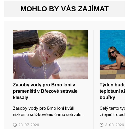
MOHLO BY VÁS ZAJÍMAT
Zásoby vody pro Brno loni v
Týden bude z
prameništi v Březové setrvale
teplotami až 
klesaly
bouřky
Zásoby vody pro Brno loni kvůli
Celý tento týd
nízkému srážkovému úhrnu setrvale…
zřejmě tropický
23. 07. 2026
3. 08. 2026