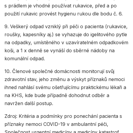
s prádlem je vhodné používat rukavice, před a po
použití rukavic provést hygienu rukou dle bodu č. 6.
9. Veškerý odpad vzniklý při péči o pacienta (rukavice,
roušky, kapesníky aj.) se vyhazuje do igelitového pytle
na odpadky, umístěného v uzavíratelném odpadkovém
koši, a 1 x denně se vynáší do sběrné nádoby na
komunální odpad.
10. Členové společné domácnosti monitorují svůj
zdravotní stav, jeho změnu a výskyt příznaků nemoci
ihned nahlásí svému ošetřujícímu praktickému lékaři a
na KHS, kde bude případně dohodnut odběr a
navržen další postup.
Zdroj: Kritéria a podmínky pro ponechání pacienta s
příznaky nemoci COVID-19 v ambulantní péči,
Společnost urgentní medicíny a medicíny katastrof