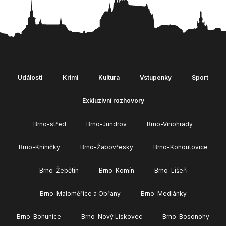
Události
Krimi
Kultura
Vstupenky
Sport
Exkluzivní rozhovory
Brno-střed
Brno-Jundrov
Brno-Vinohrady
Brno-Kníničky
Brno-Žabovřesky
Brno-Kohoutovice
Brno-Žebětín
Brno-Komín
Brno-Líšeň
Brno-Maloměřice a Obřany
Brno-Medlánky
Brno-Bohunice
Brno-Nový Lískovec
Brno-Bosonohy