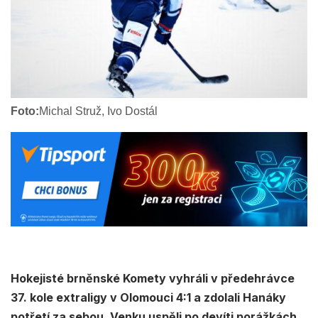
Foto:
Michal Struž, Ivo Dostál
Hokejisté brněnské Komety vyhráli v předehrávce
37. kole extraligy v Olomouci 4:1 a zdolali Hanáky
potřetí za sebou. Venku uspěli po devíti porážkách