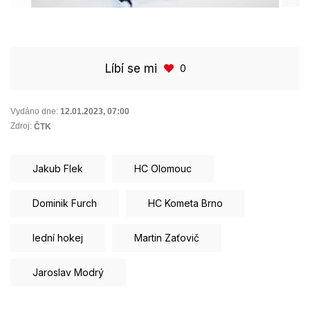
Líbí se mi
0
Vydáno dne:
12.01.2023
,
07:00
Zdroj:
ČTK
Jakub Flek
HC Olomouc
Dominik Furch
HC Kometa Brno
lední hokej
Martin Zaťovič
Jaroslav Modrý