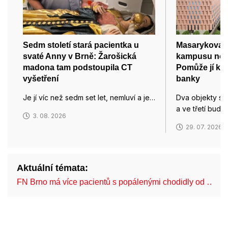
Sedm století stará pacientka u
Masarykova un
svaté Anny v Brně: Žarošická
kampusu nové
madona tam podstoupila CT
Pomůže jí k 
vyšetření
banky
Je jí víc než sedm set let, nemluví a je…
Dva objekty se
a ve třetí bud
3. 08. 2026
29. 07. 2026
Aktuální témata:
FN Brno má více pacientů s popálenými chodidly od …