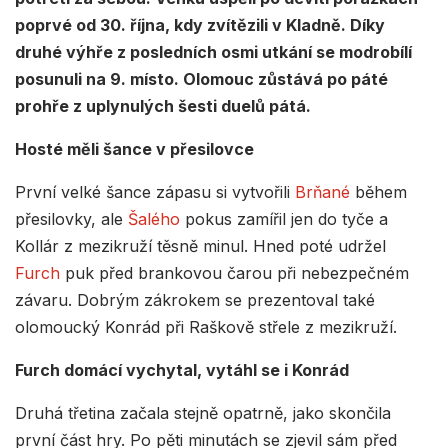
poprvé od 30. října, kdy zvítězili v Kladně. Díky
druhé výhře z posledních osmi utkání se modrobílí
posunuli na 9. místo. Olomouc zůstává po páté
prohře z uplynulých šesti duelů pátá.
Hosté měli šance v přesilovce
První velké šance zápasu si vytvořili
Brňané
během
přesilovky, ale
Šalého
pokus zamířil jen do tyče a
Kollár z mezikruží těsně minul. Hned poté udržel
Furch
puk před brankovou čarou při nebezpečném
závaru. Dobrým zákrokem se prezentoval také
olomoucký Konrád při Raškově střele z mezikruží.
Furch domácí vychytal, vytáhl se i Konrád
Druhá třetina začala stejně opatrně, jako skončila
první část hry. Po pěti minutách se zjevil sám před