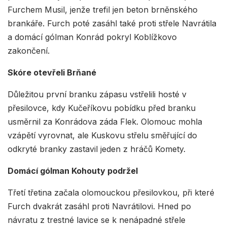
Furchem Musil, jenže trefil jen beton brněnského
brankáře. Furch poté zasáhl také proti střele Navrátila
a domácí gólman Konrád pokryl Koblížkovo
zakončení.
Skóre otevřeli Brňané
Důležitou první branku zápasu vstřelili hosté v
přesilovce, kdy Kučeříkovu pobídku před branku
usměrnil za Konrádova záda Flek. Olomouc mohla
vzápětí vyrovnat, ale Kuskovu střelu směřující do
odkryté branky zastavil jeden z hráčů Komety.
Domácí gólman Kohouty podržel
Třetí třetina začala olomouckou přesilovkou, při které
Furch dvakrát zasáhl proti Navrátilovi. Hned po
návratu z trestné lavice se k nenápadné střele