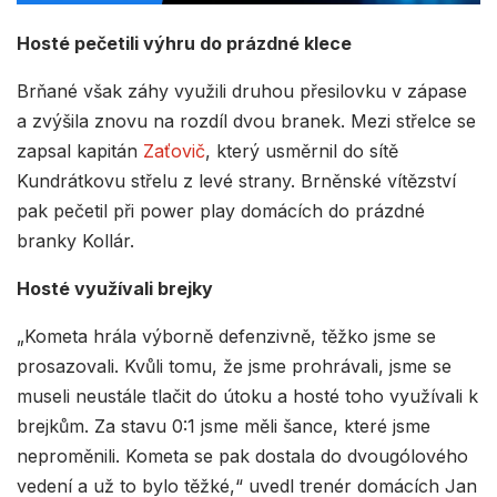
Hosté pečetili výhru do prázdné klece
Brňané však záhy využili druhou přesilovku v zápase
a zvýšila znovu na rozdíl dvou branek. Mezi střelce se
zapsal kapitán
Zaťovič
, který usměrnil do sítě
Kundrátkovu střelu z levé strany. Brněnské vítězství
pak pečetil při power play domácích do prázdné
branky Kollár.
Hosté využívali brejky
„Kometa hrála výborně defenzivně, těžko jsme se
prosazovali. Kvůli tomu, že jsme prohrávali, jsme se
museli neustále tlačit do útoku a hosté toho využívali k
brejkům. Za stavu 0:1 jsme měli šance, které jsme
neproměnili. Kometa se pak dostala do dvougólového
vedení a už to bylo těžké,“ uvedl trenér domácích Jan