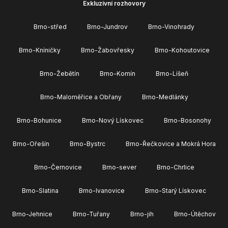
Exkluzivní rozhovory
Brno-střed
Brno-Jundrov
Brno-Vinohrady
Brno-Kníničky
Brno-Žabovřesky
Brno-Kohoutovice
Brno-Žebětín
Brno-Komín
Brno-Líšeň
Brno-Maloměřice a Obřany
Brno-Medlánky
Brno-Bohunice
Brno-Nový Lískovec
Brno-Bosonohy
Brno-Ořešín
Brno-Bystrc
Brno-Řečkovice a Mokrá Hora
Brno-Černovice
Brno-sever
Brno-Chrlice
Brno-Slatina
Brno-Ivanovice
Brno-Starý Lískovec
Brno-Jehnice
Brno-Tuřany
Brno-jih
Brno-Útěchov