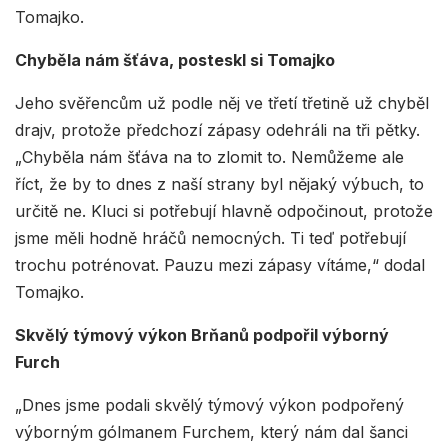
Tomajko.
Chyběla nám šťáva, posteskl si Tomajko
Jeho svěřencům už podle něj ve třetí třetině už chyběl
drajv, protože předchozí zápasy odehráli na tři pětky.
„Chyběla nám šťáva na to zlomit to. Nemůžeme ale
říct, že by to dnes z naší strany byl nějaký výbuch, to
určitě ne. Kluci si potřebují hlavně odpočinout, protože
jsme měli hodně hráčů nemocných. Ti teď potřebují
trochu potrénovat. Pauzu mezi zápasy vítáme,“ dodal
Tomajko.
Skvělý týmový výkon Brňanů podpořil výborný
Furch
„Dnes jsme podali skvělý týmový výkon podpořený
výborným gólmanem Furchem, který nám dal šanci