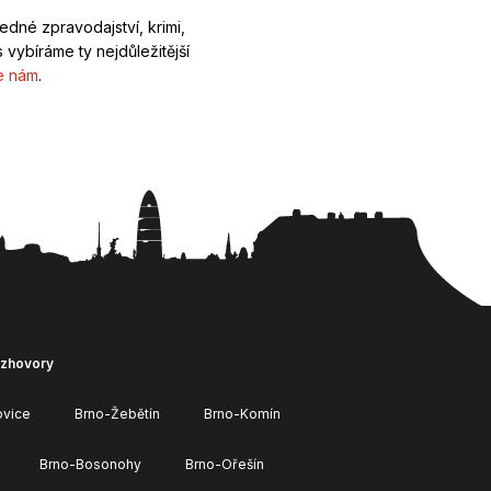
ledné zpravodajství, krimi,
 vybíráme ty nejdůležitější
e nám
.
ozhovory
ovice
Brno-Žebětín
Brno-Komín
Brno-Bosonohy
Brno-Ořešín