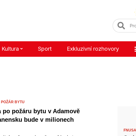
Kultura
Sport
Exkluzivní rozhovory
,
POŽÁR BYTU
 po požáru bytu v Adamově
anensku bude v milionech
FNUSA