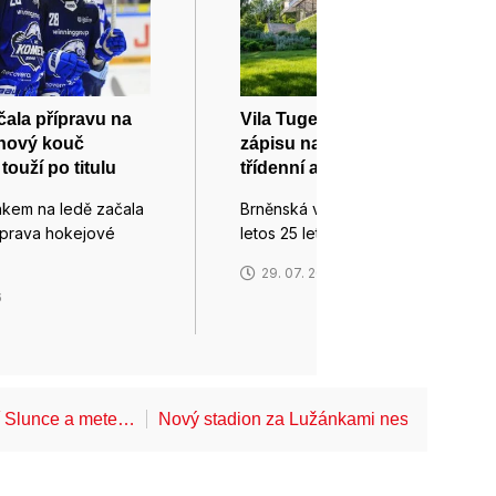
ala přípravu na
Vila Tugendhat oslaví výročí
onový kouč
zápisu na seznam UNESCO
ouží po titulu
třídenní akcí v zahradách
nkem na ledě začala
Brněnská vila Tugendhat oslaví
říprava hokejové
letos 25 let od zápisu mezi…
29. 07. 2026
6
í Slunce a mete…
Nový stadion za Lužánkami nesmí mít dle