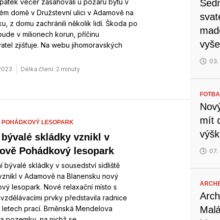
 pátek večer zasahovali u požáru bytu v
Sedm
ém domě v Družstevní ulici v Adamově na
svat
u, z domu zachránili několik lidí. Škoda po
mado
ude v milionech korun, příčinu
vyše
atel zjišťuje. Na webu jihomoravských
03.
 2023
Délka čtení: 2 minuty
FOTBA
Nový
mít 
,
POHÁDKOVÝ LESOPARK
výšk
 bývalé skládky vznikl v
vě Pohádkový lesopark
07.
 bývalé skládky v sousedství sídliště
 vznikl v Adamově na Blanensku nový
ARCH
ý lesopark. Nové relaxační místo s
Arch
i vzdělávacími prvky představila radnice
 letech prací. Brněnská Mendelova
Malá
ta pozemky, na nichž se…