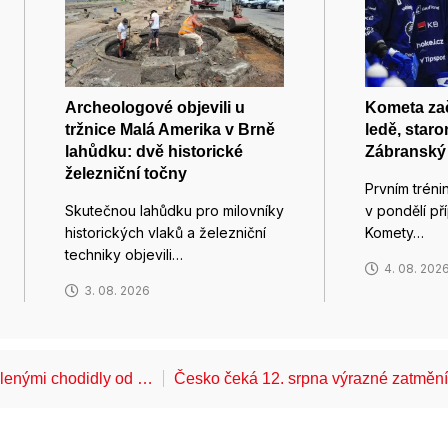
Archeologové objevili u
Kometa zač
tržnice Malá Amerika v Brně
ledě, star
lahůdku: dvě historické
Zábranský t
železniční točny
Prvním tréni
Skutečnou lahůdku pro milovníky
v pondělí p
historických vlaků a železniční
Komety…
techniky objevili…
4. 08. 202
3. 08. 2026
álenými chodidly od …
Česko čeká 12. srpna výrazné zatměn