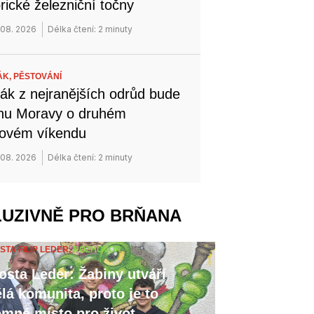
orické železniční točny
 08. 2026
Délka čtení: 2 minuty
ÁK,
PĚSTOVÁNÍ
ák z nejranějších odrůd bude
ihu Moravy o druhém
novém víkendu
 08. 2026
Délka čtení: 2 minuty
LUZIVNĚ PRO BRŇANA
STA FILIP LEDER,
ROZHOVOR
osta Leder: Žabiny utváří
lá komunita, proto je to
emné místo pro život