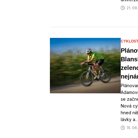
21. 09
CYKLOST
Pláno
Blan
zelen
nejnár
Plánova
Adamovem
se začn
Nová cyk
hned něk
lávky a
15. 06