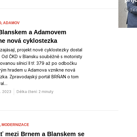
24 
O,
ADAMOV
 Blanskem a Adamovem
ne nová cyklostezka
 zajásají, projekt nové cyklostezky dostal
. Od ČKD v Blansku souběžně s motoristy
ovanou silnicí II tř. 379 až po odbočku
ým hradem u Adamova vznikne nová
ezka. Zpravodajský portál BRŇAN o tom
val…
. 2023
Délka čtení: 2 minuty
,
MODERNIZACE
ať mezi Brnem a Blanskem se