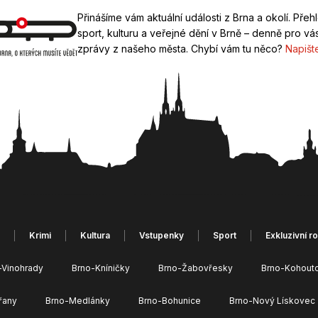
Přinášíme vám aktuální události z Brna a okolí. Přeh
sport, kulturu a veřejné dění v Brně – denně pro vás
zprávy z našeho města. Chybí vám tu něco?
Napišt
Krimi
Kultura
Vstupenky
Sport
Exkluzivní r
-Vinohrady
Brno-Kníničky
Brno-Žabovřesky
Brno-Kohout
řany
Brno-Medlánky
Brno-Bohunice
Brno-Nový Lískovec