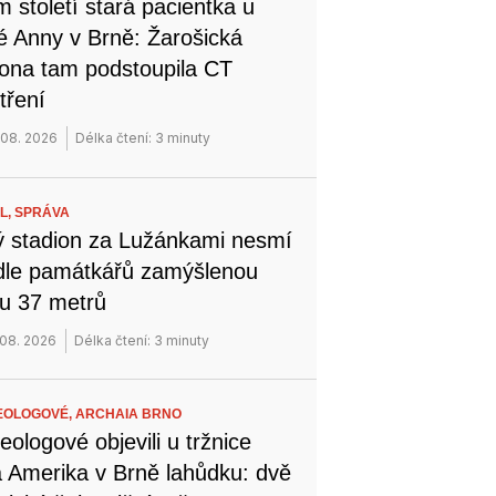
 století stará pacientka u
é Anny v Brně: Žarošická
na tam podstoupila CT
tření
 08. 2026
Délka čtení: 3 minuty
L,
SPRÁVA
 stadion za Lužánkami nesmí
dle památkářů zamýšlenou
u 37 metrů
 08. 2026
Délka čtení: 3 minuty
EOLOGOVÉ,
ARCHAIA BRNO
eologové objevili u tržnice
 Amerika v Brně lahůdku: dvě