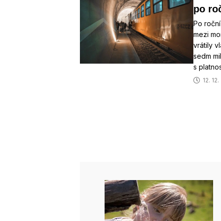
po roč
Po roční
mezi mo
vrátily v
sedm mil
s platno
12. 12