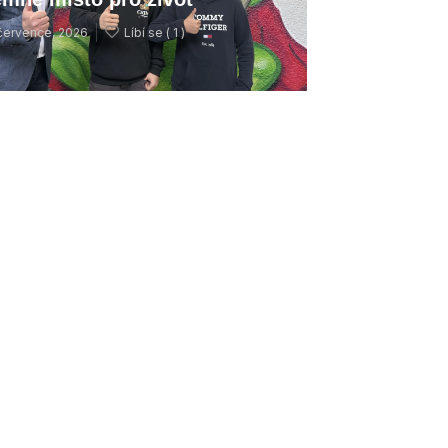
července, 2026
Líbí se (
1 )