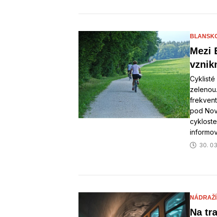
BLANSK
Mezi
vznik
Cyklisté
zelenou
frekvent
pod Nov
cyklost
informo
30. 03
NÁDRAŽÍ
Na tr