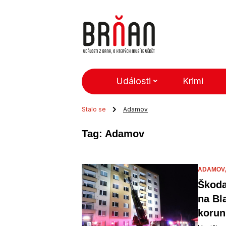
Události
Krimi
Stalo se
Adamov
Tag: Adamov
ADAMOV
Škoda
na Bl
korun