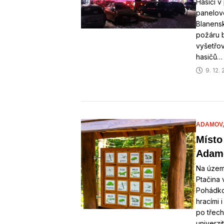
Hasiči v
panelov
Blanensk
požáru b
vyšetřov
hasičů…
9. 12.
ADAMOV
Místo
Adamo
Na území
Ptačina
Pohádkov
hracími 
po třech
univerzi