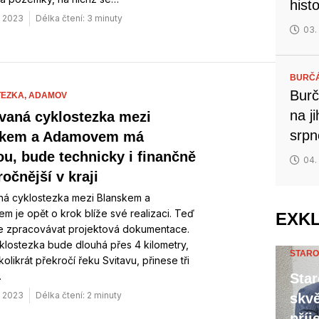
hist
. 2023
Délka čtení: 3 minuty
03.
BURČ
Burč
EZKA,
ADAMOV
na j
vaná cyklostezka mezi
srp
skem a Adamovem má
ou, bude technicky i finančně
04.
očnější v kraji
ná cyklostezka mezi Blanskem a
 je opět o krok blíže své realizaci. Teď
EXK
e zpracovávat projektová dokumentace.
lostezka bude dlouhá přes 4 kilometry,
STARO
olikrát překročí řeku Svitavu, přinese tři
…
Star
. 2023
Délka čtení: 2 minuty
skvě
příj