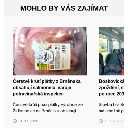
MOHLO BY VÁS ZAJÍMAT
Čerstvé krůtí plátky z Brněnska
Boskovická s
obsahují salmonelu, varuje
zpoždění, sta
potravinářská inspekce
po roce 2032
Čerstvé krůtí prsní plátky výrobce ze
Stavba tzv. Bos
Židlochovic na Brněnsku obsahují…
má umožnit pří
31. 07. 2026
23. 07. 2026