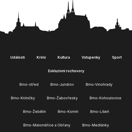
Události
Krimi
Kultura
Vstupenky
Sport
Exkluzivní rozhovory
Brno-střed
Brno-Jundrov
Brno-Vinohrady
Brno-Kníničky
Brno-Žabovřesky
Brno-Kohoutovice
Brno-Žebětín
Brno-Komín
Brno-Líšeň
Brno-Maloměřice a Obřany
Brno-Medlánky