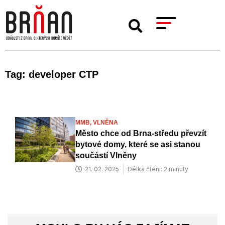
Tag: developer CTP
MMB,
VLNĚNA
Město chce od Brna-středu převzít
bytové domy, které se asi stanou
součástí Vlněny
21. 02. 2025
Délka čtení: 2 minuty