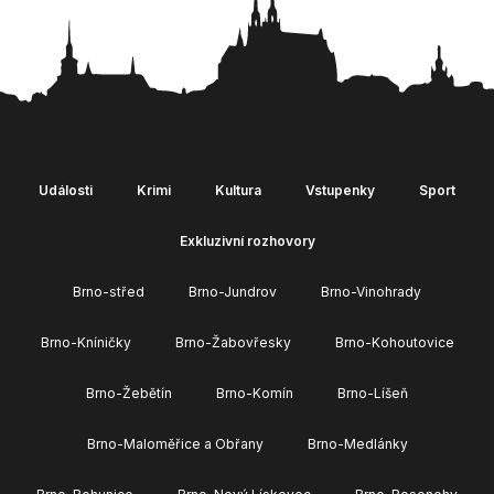
Události
Krimi
Kultura
Vstupenky
Sport
Exkluzivní rozhovory
Brno-střed
Brno-Jundrov
Brno-Vinohrady
Brno-Kníničky
Brno-Žabovřesky
Brno-Kohoutovice
Brno-Žebětín
Brno-Komín
Brno-Líšeň
Brno-Maloměřice a Obřany
Brno-Medlánky