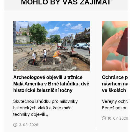
MOHLO BY VÁS ZAJÍMAT
Archeologové objevili u tržnice
Ochránce prá
Malá Amerika v Brně lahůdku: dvě
návrhem na p
historické železniční točny
ve školách
Skutečnou lahůdku pro milovníky
Veřejný ochránc
historických vlaků a železniční
Beneš nesouhl
techniky objevili…
10. 07. 2026
3. 08. 2026