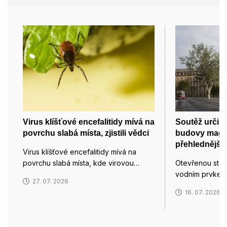
Virus klíšťové encefalitidy mívá na
Soutěž určil
povrchu slabá místa, zjistili vědci
budovy magis
přehlednější 
Virus klíšťové encefalitidy mívá na
povrchu slabá místa, kde virovou…
Otevřenou stavb
vodním prvkem
27. 07. 2026
16. 07. 2026