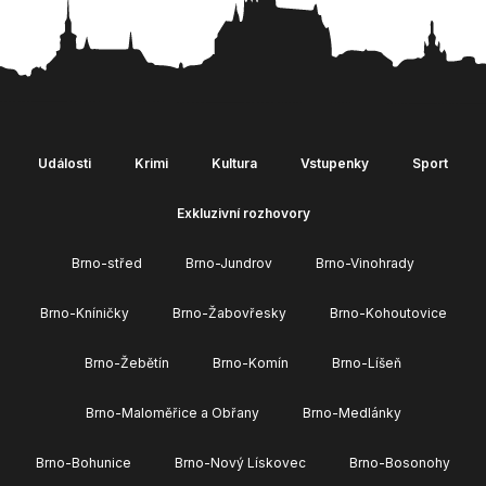
Události
Krimi
Kultura
Vstupenky
Sport
Exkluzivní rozhovory
Brno-střed
Brno-Jundrov
Brno-Vinohrady
Brno-Kníničky
Brno-Žabovřesky
Brno-Kohoutovice
Brno-Žebětín
Brno-Komín
Brno-Líšeň
Brno-Maloměřice a Obřany
Brno-Medlánky
Brno-Bohunice
Brno-Nový Lískovec
Brno-Bosonohy