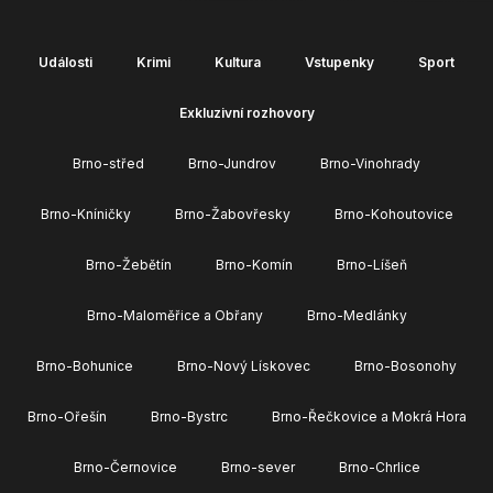
Události
Krimi
Kultura
Vstupenky
Sport
Exkluzivní rozhovory
Brno-střed
Brno-Jundrov
Brno-Vinohrady
Brno-Kníničky
Brno-Žabovřesky
Brno-Kohoutovice
Brno-Žebětín
Brno-Komín
Brno-Líšeň
Brno-Maloměřice a Obřany
Brno-Medlánky
Brno-Bohunice
Brno-Nový Lískovec
Brno-Bosonohy
Brno-Ořešín
Brno-Bystrc
Brno-Řečkovice a Mokrá Hora
Brno-Černovice
Brno-sever
Brno-Chrlice