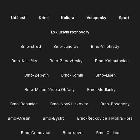
Události
Krimi
Kultura
Vstupenky
Sport
Exkluzivní rozhovory
Brno-střed
Brno-Jundrov
Brno-Vinohrady
Brno-Kníničky
Brno-Žabovřesky
Brno-Kohoutovice
Brno-Žebětín
Brno-Komín
Brno-Líšeň
Brno-Maloměřice a Obřany
Brno-Medlánky
Brno-Bohunice
Brno-Nový Lískovec
Brno-Bosonohy
Brno-Ořešín
Brno-Bystrc
Brno-Řečkovice a Mokrá Hora
Brno-Černovice
Brno-sever
Brno-Chrlice