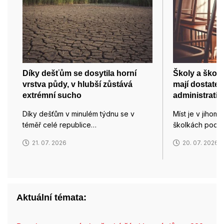
Díky dešťům se dosytila horní
Školy a školk
vrstva půdy, v hlubší zůstává
mají dostatek 
extrémní sucho
administrativ
Díky dešťům v minulém týdnu se v
Míst je v jihom
téměř celé republice…
školkách podle 
21. 07. 2026
20. 07. 2026
Aktuální témata: