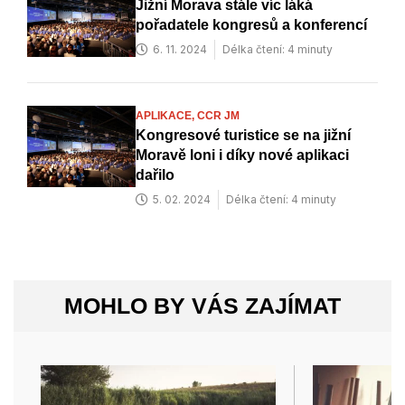
Jižní Morava stále víc láká
pořadatele kongresů a konferencí
6. 11. 2024
Délka čtení: 4 minuty
APLIKACE,
CCR JM
Kongresové turistice se na jižní
Moravě loni i díky nové aplikaci
dařilo
5. 02. 2024
Délka čtení: 4 minuty
MOHLO BY VÁS ZAJÍMAT