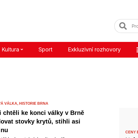
Kultura
Sport
Exkluzivní rozhovory
VÁ VÁLKA,
HISTORIE BRNA
 chtěli ke konci války v Brně
vat stovky krytů, stihli asi
inu
CENY B