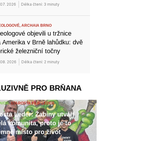
 07. 2026
Délka čtení: 3 minuty
EOLOGOVÉ,
ARCHAIA BRNO
eologové objevili u tržnice
 Amerika v Brně lahůdku: dvě
orické železniční točny
 08. 2026
Délka čtení: 2 minuty
LUZIVNĚ PRO BRŇANA
OVOR,
STAROSTA FILIP LEDER
osta Leder: Žabiny utváří
lá komunita, proto je to
emné místo pro život