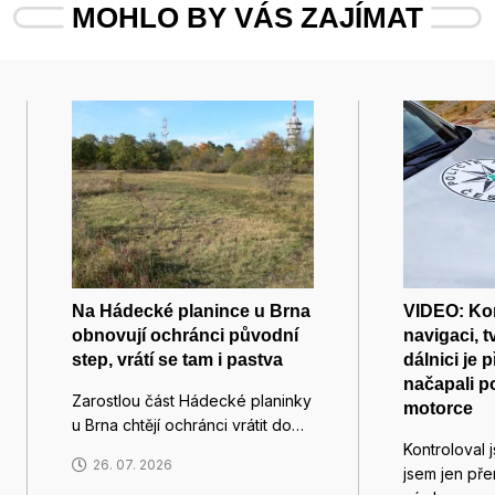
MOHLO BY VÁS ZAJÍMAT
Na Hádecké planince u Brna
VIDEO: Kon
obnovují ochránci původní
navigaci, tv
step, vrátí se tam i pastva
dálnici je 
načapali po
Zarostlou část Hádecké planinky
motorce
u Brna chtějí ochránci vrátit do…
Kontroloval 
26. 07. 2026
jsem jen pře