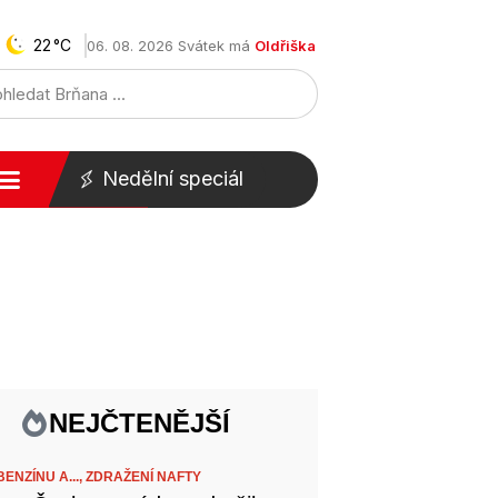
22
06. 08. 2026 Svátek má
Oldřiška
Nedělní speciál
NEJČTENĚJŠÍ
ENZÍNU A...,
ZDRAŽENÍ NAFTY