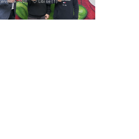
července, 2026
Líbí se (
1 )