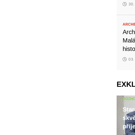
30.
ARCH
Arch
Malá
hist
03.
EXK
ROZH
Star
skvě
příj