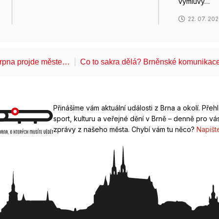
výmluvy…
22. 07. 20
 srpna projde měste…
Co to sakra dělá? Brněnské komunikace
Přinášíme vám aktuální události z Brna a okolí. Přeh
sport, kulturu a veřejné dění v Brně – denně pro vás
zprávy z našeho města. Chybí vám tu něco?
Napišt