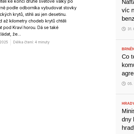
těli ke konci druhé světové války po
Naft
rně podle odborníka vybudovat stovky
víc 
ckých krytů, stihli asi jen desetinu.
benz
d až kilometry chodeb krytů chtěli
 pod Kraví horou. Dá se také
31.
ládat, že…
 2025
Délka čtení: 4 minuty
BRNĚN
Co t
komu
agre
05.
HRADY
Mini
dny 
hrad