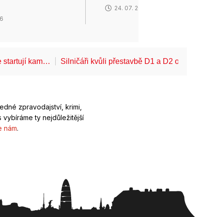
24. 07. 2026
26
 startují kam…
Silničáři kvůli přestavbě D1 a D2 opět omezí
ledné zpravodajství, krimi,
 vybíráme ty nejdůležitější
e nám
.