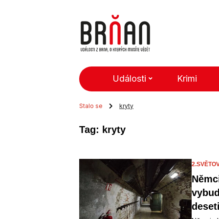
Události
Krimi
Stalo se
kryty
Tag: kryty
2.SVĚTO
Němci
vybudo
deset