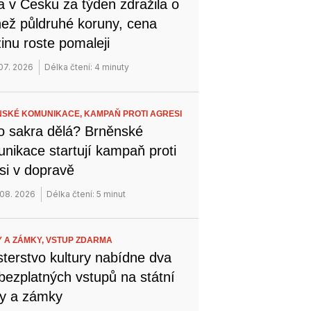
a v Česku za týden zdražila o
než půldruhé koruny, cena
inu roste pomaleji
 07. 2026
Délka čtení: 4 minuty
SKÉ KOMUNIKACE,
KAMPAŇ PROTI AGRESI
o sakra dělá? Brněnské
nikace startují kampaň proti
si v dopravě
 08. 2026
Délka čtení: 5 minut
 A ZÁMKY,
VSTUP ZDARMA
sterstvo kultury nabídne dva
bezplatných vstupů na státní
y a zámky