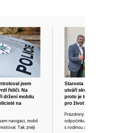
troloval jsem
Starosta Leder: Žabiny
rdí řidiči. Na
utváří skvělá komunita,
při držení mobilu
proto je to příjemné místo
licisté na
pro život
Prázdniny jsou časem
jsem navigaci, mobil
odpočinku, cestování i setkávání
misťoval. Tak znějí
s rodinou a…