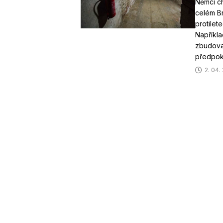
Němci ch
celém B
protilete
Napříkla
zbudovat
předpok
2. 04.