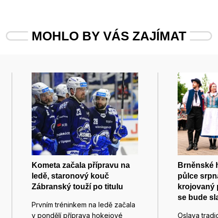
MOHLO BY VÁS ZAJÍMAT
Kometa začala přípravu na
Brněnské h
ledě, staronový kouč
půlce srpn
Zábranský touží po titulu
krojovaný 
se bude sla
Prvním tréninkem na ledě začala
v pondělí příprava hokejové
Oslava tradic