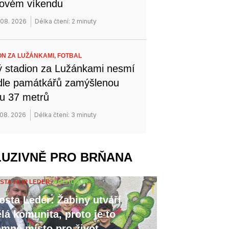
novém víkendu
 08. 2026
Délka čtení: 2 minuty
ON ZA LUŽÁNKAMI,
FOTBAL
 stadion za Lužánkami nesmí
dle památkářů zamýšlenou
u 37 metrů
 08. 2026
Délka čtení: 3 minuty
LUZIVNĚ PRO BRŇANA
STA FILIP LEDER,
ROZHOVOR
osta Leder: Žabiny utváří
lá komunita, proto je to
emné místo pro život