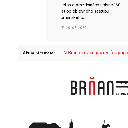
Letos o prázdninách uplyne 150
let od objevného sestupu
brněnského…
20. 07. 2026
FN Brno má více pacientů s pop
Aktuální témata: