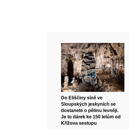
Do Eliščiny síně ve
Sloupských jeskyních se
dostanete o pětinu levněji.
Je to dárek ke 150 letům od
Křížova sestupu