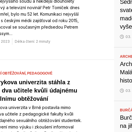
ejvyššího soudu a někdejší dlouholetý
Sedm
vý a televizní novinář Petr Tomíček dnes
svat
mřel, bylo mu 52 let. Komunikaci nejvyšší
mado
 s českými médii zajišťoval od roku 2015,
vyše
acoval se současným předsedou Petrem
ossym…
03.
. 2023
Délka čtení: 2 minuty
ARCH
Arch
Malá
Í OBTĚŽOVÁNÍ,
PEDAGOGOVÉ
hist
ykova univerzita stáhla z
 dva učitele kvůli údajnému
03.
lnímu obtěžování
va univerzita v Brně postavila mimo
BURČ
a učitele z pedagogické fakulty kvůli
Burč
dajného sexuálního obtěžování studentek.
na j
ení mimo výuku i zkoušení informoval