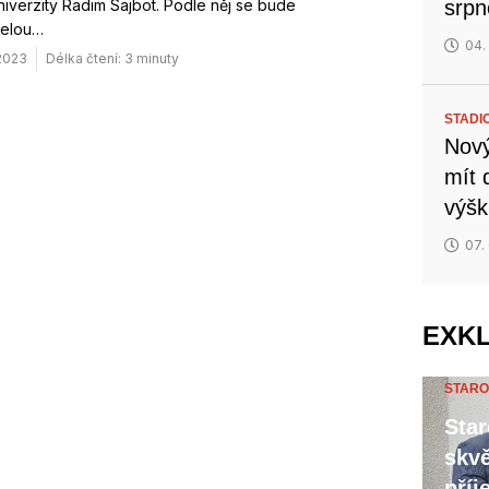
niverzity Radim Sajbot. Podle něj se bude
srp
celou…
04.
 2023
Délka čtení: 3 minuty
STADI
Nový
mít 
výšk
07.
EXK
STARO
Star
skvě
příj