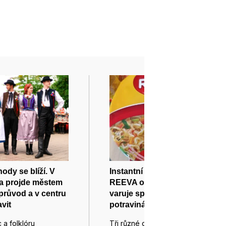
ody se blíží. V
Instantní nudle značky
a projde městem
REEVA obsahují salmonelu,
průvod a v centru
varuje spotřebitele
vit
potravinářská inspekce
 a folklóru
Tři různé druhy instantních nudlí