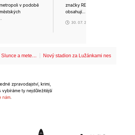
metropoli v podobě
značky REEVA z Ukrajiny
oměstských
obsahují…
…
30. 07. 2026
6
í Slunce a mete…
Nový stadion za Lužánkami nesmí mít dle
ledné zpravodajství, krimi,
 vybíráme ty nejdůležitější
e nám
.