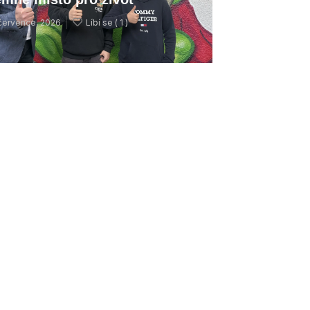
července, 2026
Líbí se (
1 )