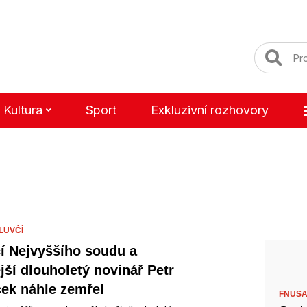
Kultura
Sport
Exkluzivní rozhovory
LUVČÍ
í Nejvyššího soudu a
jší dlouholetý novinář Petr
ek náhle zemřel
FNUSA