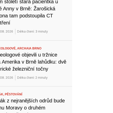
 století stará pacientka u
é Anny v Brně: Žarošická
na tam podstoupila CT
tření
 08. 2026
Délka čtení: 3 minuty
EOLOGOVÉ,
ARCHAIA BRNO
eologové objevili u tržnice
 Amerika v Brně lahůdku: dvě
orické železniční točny
 08. 2026
Délka čtení: 2 minuty
ÁK,
PĚSTOVÁNÍ
ák z nejranějších odrůd bude
ihu Moravy o druhém