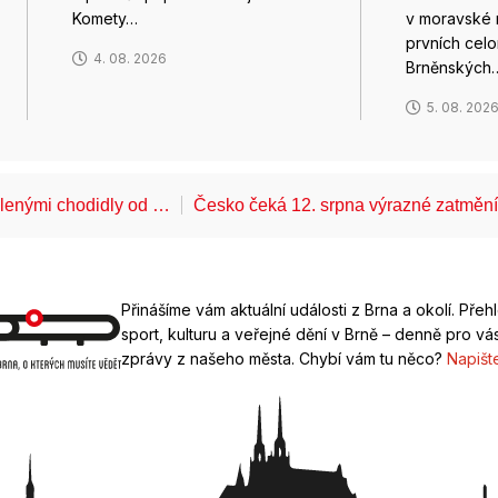
Komety…
v moravské 
prvních cel
4. 08. 2026
Brněnských
5. 08. 202
álenými chodidly od …
Česko čeká 12. srpna výrazné zatměn
Přinášíme vám aktuální události z Brna a okolí. Přeh
sport, kulturu a veřejné dění v Brně – denně pro vás
zprávy z našeho města. Chybí vám tu něco?
Napišt