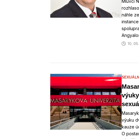
Mluvčí N
rozhlaso
náhle ze
instance
spolupr
Angyal
10. 05
SEXUÁLN
Masar
výuky
sexuá
Masaryko
výuku dv
kauze ú
O postav