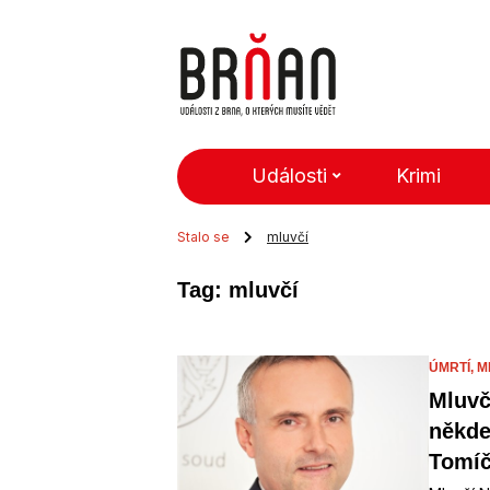
Události
Krimi
Stalo se
mluvčí
Tag: mluvčí
ÚMRTÍ,
M
Mluvč
někde
Tomíč