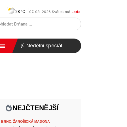
28
07. 08. 2026 Svátek má
Lada
Nedělní speciál
NEJČTENĚJŠÍ
 BRNO,
ŽAROŠICKÁ MADONA