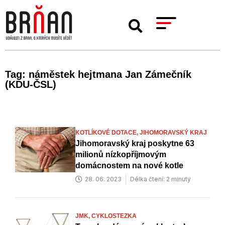
Tag: náměstek hejtmana Jan Zámečník
(KDU-ČSL)
KOTLÍKOVÉ DOTACE,
JIHOMORAVSKÝ KRAJ
Jihomoravský kraj poskytne 63
milionů nízkopříjmovým
domácnostem na nové kotle
28. 06. 2023
Délka čtení: 2 minuty
JMK,
CYKLOSTEZKA