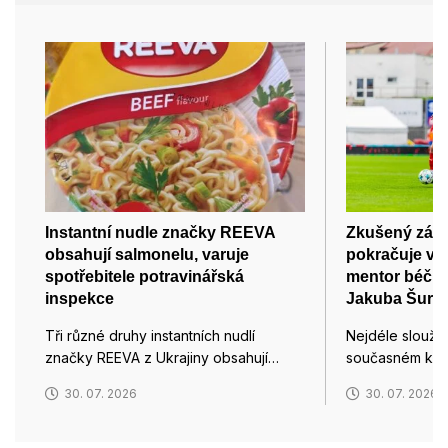
Instantní nudle značky REEVA
Zkušený zálož
obsahují salmonelu, varuje
pokračuje ve
spotřebitele potravinářská
mentor béčka
inspekce
Jakuba Šural
Tři různé druhy instantních nudlí
Nejdéle sloužíc
značky REEVA z Ukrajiny obsahují…
současném kádr
30. 07. 2026
30. 07. 2026