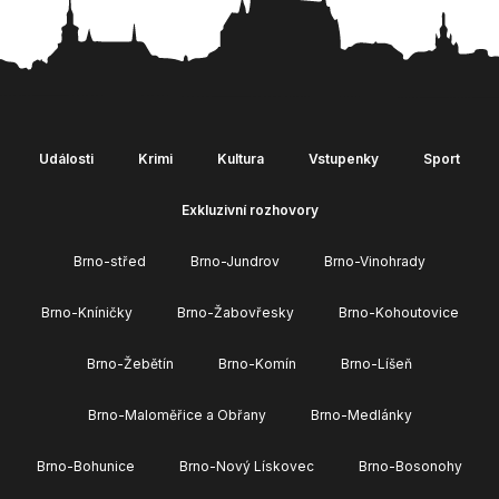
Události
Krimi
Kultura
Vstupenky
Sport
Exkluzivní rozhovory
Brno-střed
Brno-Jundrov
Brno-Vinohrady
Brno-Kníničky
Brno-Žabovřesky
Brno-Kohoutovice
Brno-Žebětín
Brno-Komín
Brno-Líšeň
Brno-Maloměřice a Obřany
Brno-Medlánky
Brno-Bohunice
Brno-Nový Lískovec
Brno-Bosonohy