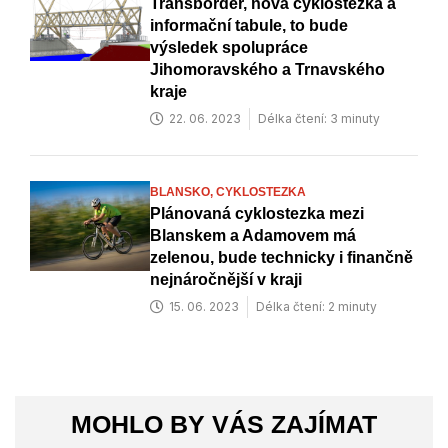
Transbordér, nová cyklostezka a
informační tabule, to bude
výsledek spolupráce
Jihomoravského a Trnavského
kraje
22. 06. 2023
Délka čtení: 3 minuty
BLANSKO,
CYKLOSTEZKA
Plánovaná cyklostezka mezi
Blanskem a Adamovem má
zelenou, bude technicky i finančně
nejnáročnější v kraji
15. 06. 2023
Délka čtení: 2 minuty
MOHLO BY VÁS ZAJÍMAT