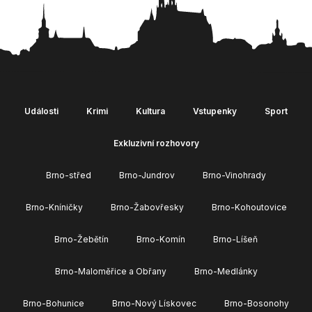
Události
Krimi
Kultura
Vstupenky
Sport
Exkluzivní rozhovory
Brno-střed
Brno-Jundrov
Brno-Vinohrady
Brno-Kníničky
Brno-Žabovřesky
Brno-Kohoutovice
Brno-Žebětín
Brno-Komín
Brno-Líšeň
Brno-Maloměřice a Obřany
Brno-Medlánky
Brno-Bohunice
Brno-Nový Lískovec
Brno-Bosonohy