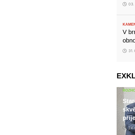
03.
KAMEN
V br
obno
31.
EXK
ROZH
Star
skvě
příj
24 