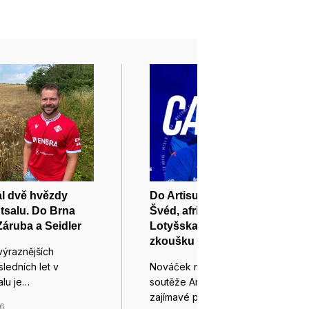
al dvě hvězdy
Do Artisu dorazili urostlý
tsalu. Do Brna
Švéd, africký talent z
Záruba a Seidler
Lotyšska a na hostování a
zkoušku dva hráči Slavie
výraznějších
ledních let v
Nováček nejvyšší fotbalové
alu je…
soutěže Artis Brno hlásí další
zajímavé posily.…
26