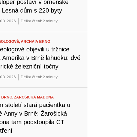
loper postaví v brněnské
i Lesná dům s 220 byty
 08. 2026
Délka čtení: 2 minuty
EOLOGOVÉ,
ARCHAIA BRNO
eologové objevili u tržnice
 Amerika v Brně lahůdku: dvě
orické železniční točny
 08. 2026
Délka čtení: 2 minuty
 BRNO,
ŽAROŠICKÁ MADONA
 století stará pacientka u
é Anny v Brně: Žarošická
na tam podstoupila CT
tření