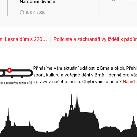
Národním divadle…
9. 07. 2026
ásti Lesná dům s 220…
Policisté a záchranáři vyjížděli k pád
Přinášíme vám aktuální události z Brna a okolí. Přeh
sport, kulturu a veřejné dění v Brně – denně pro vás
zprávy z našeho města. Chybí vám tu něco?
Napišt