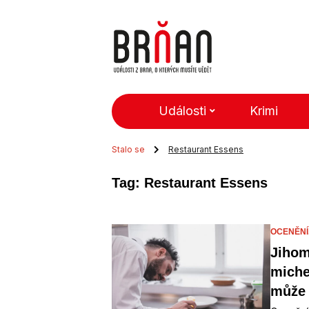
Události
Krimi
Stalo se
Restaurant Essens
Tag: Restaurant Essens
OCENĚNÍ
Jihom
miche
může 