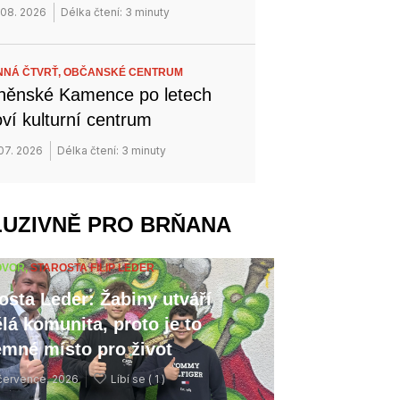
 08. 2026
Délka čtení: 3 minuty
NÁ ČTVRŤ,
OBČANSKÉ CENTRUM
něnské Kamence po letech
ví kulturní centrum
 07. 2026
Délka čtení: 3 minuty
LUZIVNĚ PRO BRŇANA
OVOR,
STAROSTA FILIP LEDER
osta Leder: Žabiny utváří
lá komunita, proto je to
emné místo pro život
července, 2026
Líbí se (
1 )