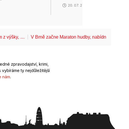
20. 07. 2026
ům z výšky, …
V Brně začne Maraton hudby, nabídne koncerty
ledné zpravodajství, krimi,
 vybíráme ty nejdůležitější
e nám
.