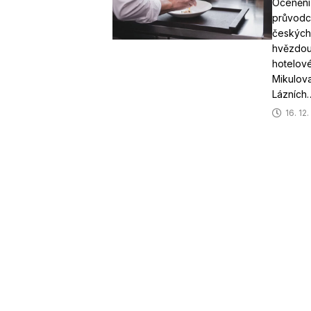
Ocenění
průvodce
českých 
hvězdou
hotelov
Mikulova
Lázních
16. 12