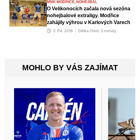
MNK MODŘICE,
NOHEJBAL
O Velikonocích začala nová sezóna
nohejbalové extraligy. Modřice
zahájily výhrou v Karlových Varech
3. 04. 2018
Délka čtení: 3 minuty
MOHLO BY VÁS ZAJÍMAT