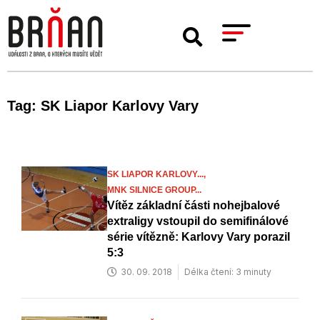
Tag: SK Liapor Karlovy Vary
SK LIAPOR KARLOVY...,
MNK SILNICE GROUP...
Vítěz základní části nohejbalové
extraligy vstoupil do semifinálové
série vítězně: Karlovy Vary porazil
5:3
30. 09. 2018
Délka čtení: 3 minuty