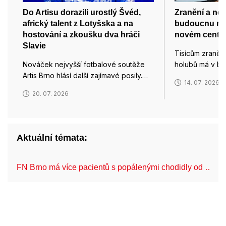
Do Artisu dorazili urostlý Švéd,
Zranění a ne
africký talent z Lotyšska a na
budoucnu na
hostování a zkoušku dva hráči
novém centru
Slavie
Tisícům zraně
Nováček nejvyšší fotbalové soutěže
holubů má v b
Artis Brno hlásí další zajímavé posily.…
14. 07. 2026
20. 07. 2026
Aktuální témata:
FN Brno má více pacientů s popálenými chodidly od …