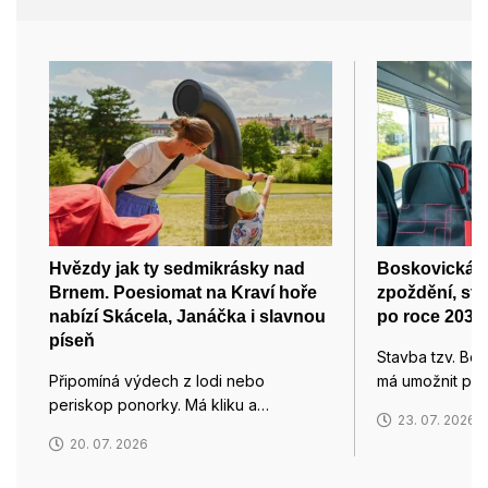
Hvězdy jak ty sedmikrásky nad
Boskovická s
Brnem. Poesiomat na Kraví hoře
zpoždění, sta
nabízí Skácela, Janáčka i slavnou
po roce 2032
píseň
Stavba tzv. Bos
Připomíná výdech z lodi nebo
má umožnit pří
periskop ponorky. Má kliku a…
23. 07. 2026
20. 07. 2026