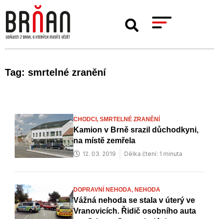
Tag: smrtelné zranění
CHODCI,
SMRTELNÉ ZRANĚNÍ
Kamion v Brně srazil důchodkyni,
na místě zemřela
12. 03. 2019
Délka čtení: 1 minuta
DOPRAVNÍ NEHODA,
NEHODA
Vážná nehoda se stala v úterý ve
Vranovicích. Řidič osobního auta