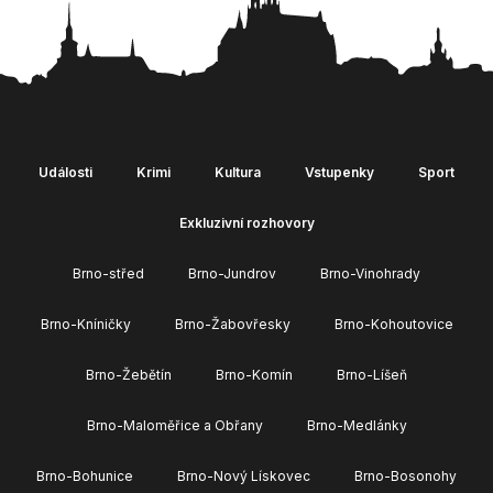
Události
Krimi
Kultura
Vstupenky
Sport
Exkluzivní rozhovory
Brno-střed
Brno-Jundrov
Brno-Vinohrady
Brno-Kníničky
Brno-Žabovřesky
Brno-Kohoutovice
Brno-Žebětín
Brno-Komín
Brno-Líšeň
Brno-Maloměřice a Obřany
Brno-Medlánky
Brno-Bohunice
Brno-Nový Lískovec
Brno-Bosonohy