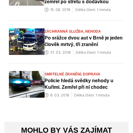
zemřel po střetu s dodávkou
15. 08. 2018
Délka čtení: 1 minuta
ZÁCHRANNÁ SLUŽBA,
NEHODA
Po srážce dvou aut v Brně je jeden
člověk mrtvý, tři zranění
31. 03. 2018
Délka čtení: 1 minuta
SMRTELNÉ ZRANĚNÍ,
DOPRAVA
Policie hledá svědky nehody u
Kuřimi. Zemřel při ní chodec
8. 03. 2018
Délka čtení: 1 minuta
MOHLO BY VÁS ZAJÍMAT