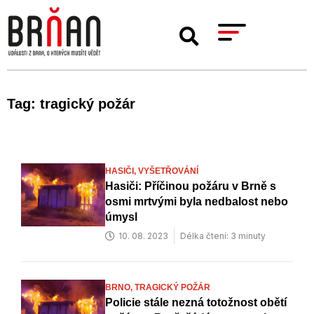
Tag: tragický požár
HASIČI,
VYŠETŘOVÁNÍ
Hasiči: Příčinou požáru v Brně s
osmi mrtvými byla nedbalost nebo
úmysl
10. 08. 2023
Délka čtení: 3 minuty
BRNO,
TRAGICKÝ POŽÁR
Policie stále nezná totožnost obětí