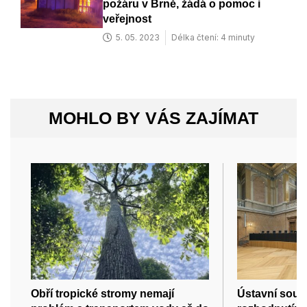
požáru v Brně, žádá o pomoc i
veřejnost
5. 05. 2023
Délka čtení: 4 minuty
MOHLO BY VÁS ZAJÍMAT
Obří tropické stromy nemají
Ústavní soud 