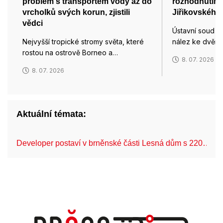
problém s transportem vody až do
rozhodnutím
vrcholků svých korun, zjistili
Jiřikovského
vědci
Ústavní soud (Ú
Nejvyšší tropické stromy světa, které
nález ke dvěma
rostou na ostrově Borneo a…
8. 07. 2026
8. 07. 2026
Aktuální témata:
Developer postaví v brněnské části Lesná dům s 220…