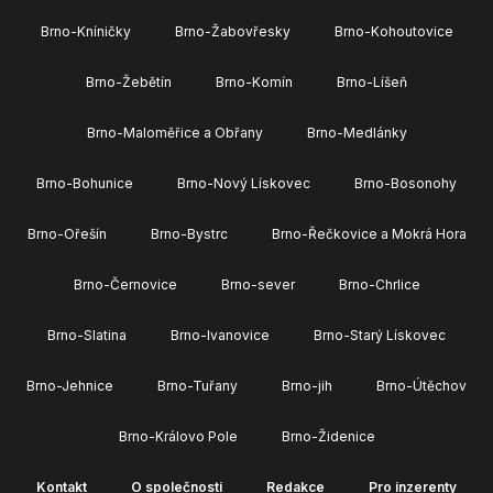
Brno-Kníničky
Brno-Žabovřesky
Brno-Kohoutovice
Brno-Žebětín
Brno-Komín
Brno-Líšeň
Brno-Maloměřice a Obřany
Brno-Medlánky
Brno-Bohunice
Brno-Nový Lískovec
Brno-Bosonohy
Brno-Ořešín
Brno-Bystrc
Brno-Řečkovice a Mokrá Hora
Brno-Černovice
Brno-sever
Brno-Chrlice
Brno-Slatina
Brno-Ivanovice
Brno-Starý Lískovec
Brno-Jehnice
Brno-Tuřany
Brno-jih
Brno-Útěchov
Brno-Královo Pole
Brno-Židenice
Kontakt
O společnosti
Redakce
Pro inzerenty