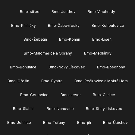
Brno-střed
Brno-Jundrov
Brno-Vinohrady
Brno-Kníničky
Brno-Žabovřesky
Brno-Kohoutovice
Brno-Žebětín
Brno-Komín
Brno-Líšeň
Brno-Maloměřice a Obřany
Brno-Medlánky
Brno-Bohunice
Brno-Nový Lískovec
Brno-Bosonohy
Brno-Ořešín
Brno-Bystrc
Brno-Řečkovice a Mokrá Hora
Brno-Černovice
Brno-sever
Brno-Chrlice
Brno-Slatina
Brno-Ivanovice
Brno-Starý Lískovec
Brno-Jehnice
Brno-Tuřany
Brno-jih
Brno-Útěchov