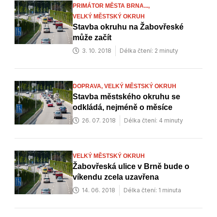
PRIMÁTOR MĚSTA BRNA...,
VELKÝ MĚSTSKÝ OKRUH
Stavba okruhu na Žabovřeské
může začít
3. 10. 2018
Délka čtení: 2 minuty
DOPRAVA,
VELKÝ MĚSTSKÝ OKRUH
Stavba městského okruhu se
odkládá, nejméně o měsíce
26. 07. 2018
Délka čtení: 4 minuty
VELKÝ MĚSTSKÝ OKRUH
Žabovřeská ulice v Brně bude o
víkendu zcela uzavřena
14. 06. 2018
Délka čtení: 1 minuta