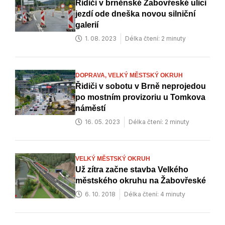
Řidiči v brněnské Žabovřeské ulici
jezdí ode dneška novou silniční
galerií
1. 08. 2023
Délka čtení: 2 minuty
DOPRAVA,
VELKÝ MĚSTSKÝ OKRUH
Řidiči v sobotu v Brně neprojedou
po mostním provizoriu u Tomkova
náměstí
16. 05. 2023
Délka čtení: 2 minuty
VELKÝ MĚSTSKÝ OKRUH
Už zítra začne stavba Velkého
městského okruhu na Žabovřeské
6. 10. 2018
Délka čtení: 4 minuty