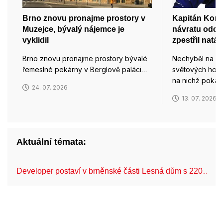
Brno znovu pronajme prostory v
Kapitán Kome
Muzejce, bývalý nájemce je
návratu odch
vyklidil
zpestřil nat
Brno znovu pronajme prostory bývalé
Nechyběl na po
řemeslné pekárny v Berglově paláci…
světových hok
na nichž poka
24. 07. 2026
13. 07. 2026
Aktuální témata:
Developer postaví v brněnské části Lesná dům s 220…