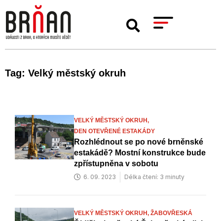
Tag: Velký městský okruh
VELKÝ MĚSTSKÝ OKRUH,
DEN OTEVŘENÉ ESTAKÁDY
Rozhlédnout se po nové brněnské
estakádě? Mostní konstrukce bude
zpřístupněna v sobotu
6. 09. 2023
Délka čtení: 3 minuty
VELKÝ MĚSTSKÝ OKRUH,
ŽABOVŘESKÁ