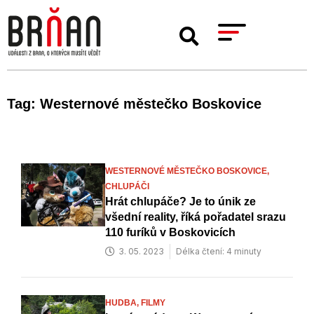
Tag: Westernové městečko Boskovice
WESTERNOVÉ MĚSTEČKO BOSKOVICE,
CHLUPÁČI
Hrát chlupáče? Je to únik ze
všední reality, říká pořadatel srazu
110 furíků v Boskovicích
3. 05. 2023
Délka čtení: 4 minuty
HUDBA,
FILMY