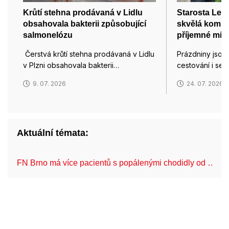
Krůtí stehna prodávaná v Lidlu
Starosta Lede
obsahovala bakterii způsobující
skvělá komuni
salmonelózu
příjemné míst
Čerstvá krůtí stehna prodávaná v Lidlu
Prázdniny jsou
v Plzni obsahovala bakterii…
cestování i set
9. 07. 2026
24. 07. 2026
Aktuální témata:
FN Brno má více pacientů s popálenými chodidly od …