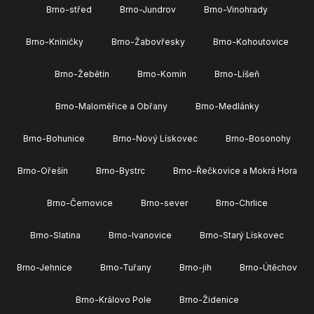
Brno-střed
Brno-Jundrov
Brno-Vinohrady
Brno-Kníničky
Brno-Žabovřesky
Brno-Kohoutovice
Brno-Žebětín
Brno-Komín
Brno-Líšeň
Brno-Maloměřice a Obřany
Brno-Medlánky
Brno-Bohunice
Brno-Nový Lískovec
Brno-Bosonohy
Brno-Ořešín
Brno-Bystrc
Brno-Řečkovice a Mokrá Hora
Brno-Černovice
Brno-sever
Brno-Chrlice
Brno-Slatina
Brno-Ivanovice
Brno-Starý Lískovec
Brno-Jehnice
Brno-Tuřany
Brno-jih
Brno-Útěchov
Brno-Královo Pole
Brno-Židenice