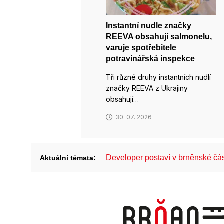
Instantní nudle značky
REEVA obsahují salmonelu,
varuje spotřebitele
potravinářská inspekce
Tři různé druhy instantních nudlí
značky REEVA z Ukrajiny
obsahují…
30. 07. 2026
Developer postaví v brněnské č
Aktuální témata: