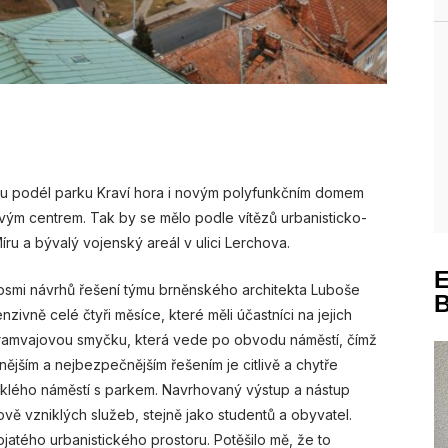
ou podél parku Kraví hora i novým polyfunkčním domem
vým centrem. Tak by se mělo podle vítězů urbanisticko-
ru a bývalý vojenský areál v ulici Lerchova.
osmi návrhů řešení týmu brněnského architekta Luboše
nzivně celé čtyři měsíce, které měli účastníci na jejich
d tramvajovou smyčku, která vede po obvodu náměstí, čímž
ějším a nejbezpečnějším řešením je citlivě a chytře
iklého náměstí s parkem. Navrhovaný výstup a nástup
ově vzniklých služeb, stejně jako studentů a obyvatel.
atého urbanistického prostoru. Potěšilo mě, že to