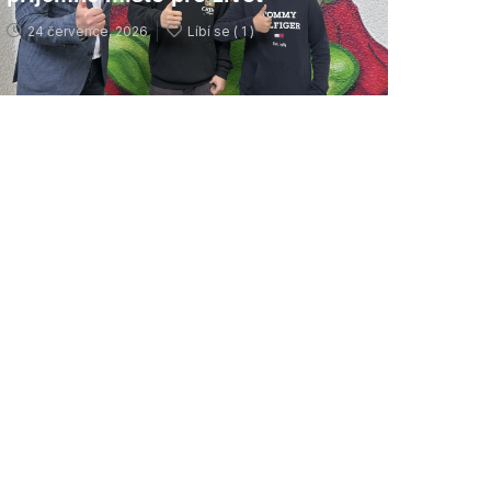
24 července, 2026
Líbí se (
1 )