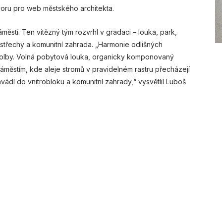
ovoru pro web městského architekta.
městí. Ten vítězný tým rozvrhl v gradaci – louka, park,
í střechy a komunitní zahrada. „Harmonie odlišných
 volby. Volná pobytová louka, organicky komponovaný
náměstím, kde aleje stromů v pravidelném rastru přecházejí
vádí do vnitrobloku a komunitní zahrady,“ vysvětlil Luboš