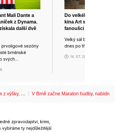
nt Mali Dante a
Do velkého sálu brněnského
aníček z Dynama.
kina Art se dnes vrátí filmoví
získala další dvě
fanoušci
Velký sál brněnského kina Art se
m prvoligové sezóny
dnes po tříměsíční rekonstrukci…
listé brněnské
14. 07. 2026
do svých…
26
ům z výšky, …
V Brně začne Maraton hudby, nabídne koncerty
ledné zpravodajství, krimi,
 vybíráme ty nejdůležitější