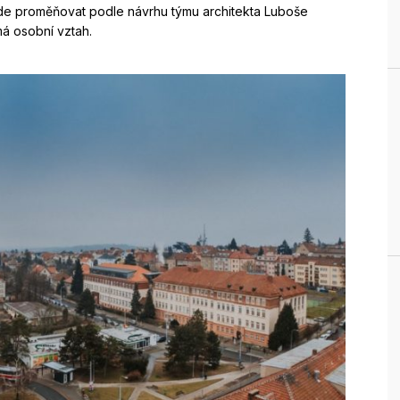
ude proměňovat podle návrhu týmu architekta Luboše
má osobní vztah.