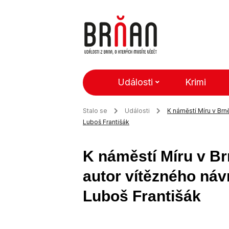
Události
Krimi
Stalo se
Události
K náměstí Míru v Brn
Luboš Františák
K náměstí Míru v Br
autor vítězného ná
Luboš Františák