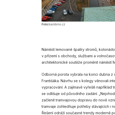
Foto:
kambrno.cz
Náměstí lemované špalíry stromů, kolonád
v přízemí s obchody, službami a volnočaso
architektonické soutěže proměnit náměstí Mí
Odborná porota vybrala na konci dubna z 
Františáka. Návrhu se s kolegy věnovali inte
vypracování. A zajímavě vyřešili napříkla
se odlišuje od původního zadání. „Nejvhodn
začlenit tramvajovou dopravu do nově vzn
tramvaje zohledňuje potřeby stávajících i n
Řešení odráží současné trendy moderně poj