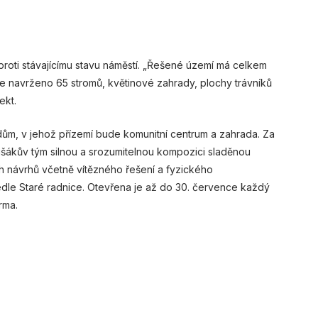
oproti stávajícímu stavu náměstí. „Řešené území má celkem
 je navrženo 65 stromů, květinové zahrady, plochy trávníků
tekt.
dům, v jehož přízemí bude komunitní centrum a zahrada. Za
išákův tým silnou a srozumitelnou kompozici sladěnou
h návrhů včetně vítězného řešení a fyzického
edle Staré radnice. Otevřena je až do 30. července každý
rma.