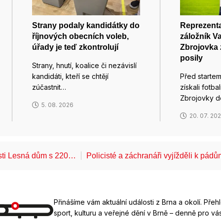
Strany podaly kandidátky do
Reprezenta
říjnových obecních voleb,
záložník V
úřady je teď zkontrolují
Zbrojovka 
posily
Strany, hnutí, koalice či nezávislí
kandidáti, kteří se chtějí
Před starte
zúčastnit…
získali fotba
Zbrojovky 
5. 08. 2026
20. 07. 20
ásti Lesná dům s 220…
Policisté a záchranáři vyjížděli k pád
Přinášíme vám aktuální události z Brna a okolí. Přeh
sport, kulturu a veřejné dění v Brně – denně pro vás