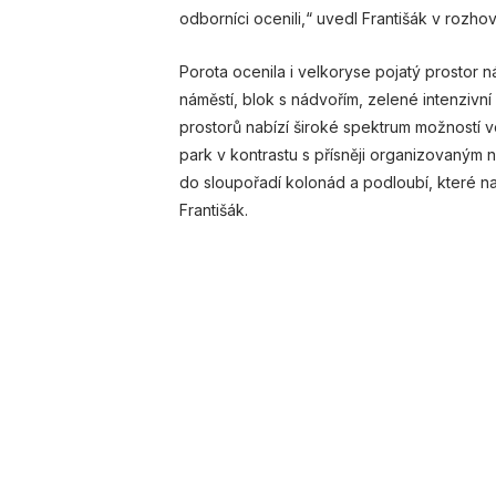
odborníci ocenili,“ uvedl Františák v rozh
Porota ocenila i velkoryse pojatý prostor ná
náměstí, blok s nádvořím, zelené intenzivn
prostorů nabízí široké spektrum možností
park v kontrastu s přísněji organizovaným 
do sloupořadí kolonád a podloubí, které na
Františák.