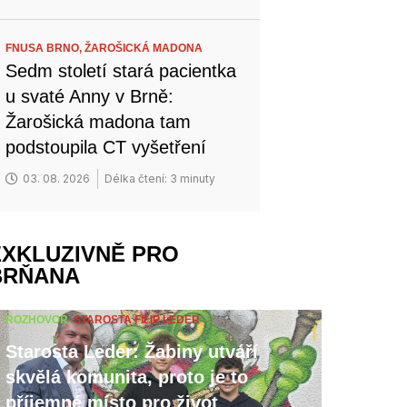
FNUSA BRNO,
ŽAROŠICKÁ MADONA
Sedm století stará pacientka
u svaté Anny v Brně:
Žarošická madona tam
podstoupila CT vyšetření
03. 08. 2026
Délka čtení: 3 minuty
EXKLUZIVNĚ PRO
BRŇANA
ROZHOVOR,
STAROSTA FILIP LEDER
Starosta Leder: Žabiny utváří
skvělá komunita, proto je to
příjemné místo pro život