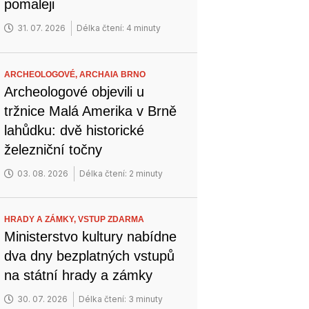
pomaleji
31. 07. 2026
Délka čtení: 4 minuty
ARCHEOLOGOVÉ,
ARCHAIA BRNO
Archeologové objevili u
tržnice Malá Amerika v Brně
lahůdku: dvě historické
železniční točny
03. 08. 2026
Délka čtení: 2 minuty
HRADY A ZÁMKY,
VSTUP ZDARMA
Ministerstvo kultury nabídne
dva dny bezplatných vstupů
na státní hrady a zámky
30. 07. 2026
Délka čtení: 3 minuty