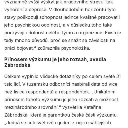
významně vyšší výskyt jak pracovního stresu, tak
vyhoření a deprese. V dlouhodobém horizontu tyto
stavy poškozují schopnost jedince kvalitně pracovat i
jeho psychickou odolnost, a v důsledku toho také
podrývají odolnost celého týmu a organizace. Existuje
tedy mnoho důvodů, proč se snažit se závislostí na
práci bojovat,“ zdůraznila psycholožka.
Přínosem výzkumu je jeho rozsah, uvedla
Zábrodská
Celkem vyplnilo vědecké dotazníky po celém světě 31
tisíc lidí. V tuzemsku odborníci nasbírali data od více
než tisíce respondentů a respondentek. „Unikátním
přínosem tohoto výzkumu je jeho rozsah a možnost
mezinárodního srovnání,“ vysvětlila Kateřina
Zábrodská, která je garantkou české části výzkumu.
„Jedná se celosvětově o jeden z nejrozsáhlejších