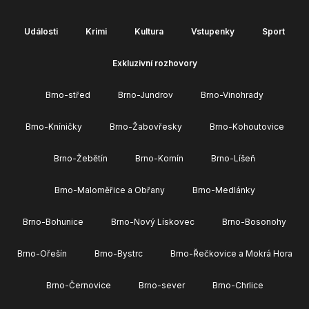
Události
Krimi
Kultura
Vstupenky
Sport
Exkluzivní rozhovory
Brno-střed
Brno-Jundrov
Brno-Vinohrady
Brno-Kníničky
Brno-Žabovřesky
Brno-Kohoutovice
Brno-Žebětín
Brno-Komín
Brno-Líšeň
Brno-Maloměřice a Obřany
Brno-Medlánky
Brno-Bohunice
Brno-Nový Lískovec
Brno-Bosonohy
Brno-Ořešín
Brno-Bystrc
Brno-Řečkovice a Mokrá Hora
Brno-Černovice
Brno-sever
Brno-Chrlice