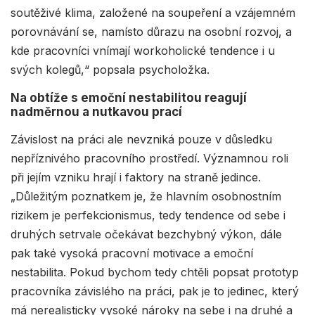
soutěživé klima, založené na soupeření a vzájemném
porovnávání se, namísto důrazu na osobní rozvoj, a
kde pracovníci vnímají workoholické tendence i u
svých kolegů,“ popsala psycholožka.
Na obtíže s emoční nestabilitou reagují
nadměrnou a nutkavou prací
Závislost na práci ale nevzniká pouze v důsledku
nepříznivého pracovního prostředí. Významnou roli
při jejím vzniku hrají i faktory na straně jedince.
„Důležitým poznatkem je, že hlavním osobnostním
rizikem je perfekcionismus, tedy tendence od sebe i
druhých setrvale očekávat bezchybný výkon, dále
pak také vysoká pracovní motivace a emoční
nestabilita. Pokud bychom tedy chtěli popsat prototyp
pracovníka závislého na práci, pak je to jedinec, který
má nerealisticky vysoké nároky na sebe i na druhé a