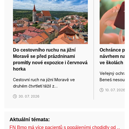
Do cestovního ruchu na jižní
Ochránce prá
Moravě se před prázdninami
návrhem na p
promítly nové expozice i červnová
ve školách
horka
Veřejný ochránc
Cestovní ruch na jižní Moravě ve
Beneš nesouhl
druhém čtvrtletí těžil z…
10. 07. 2026
30. 07. 2026
Aktuální témata:
FN Brno má více pacientů s popálenými chodidly od …