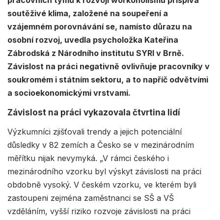
soutěživé klima, založené na soupeření a
vzájemném porovnávání se, namísto důrazu na
osobní rozvoj, uvedla psycholožka Kateřina
Zábrodská z Národního institutu SYRI v Brně.
Závislost na práci negativně ovlivňuje pracovníky v
soukromém i státním sektoru, a to napříč odvětvími
a socioekonomickými vrstvami.
Závislost na práci vykazovala čtvrtina lidí
Výzkumníci zjišťovali trendy a jejich potenciální
důsledky v 82 zemích a Česko se v mezinárodním
měřítku nijak nevymyká. „V rámci českého i
mezinárodního vzorku byl výskyt závislosti na práci
obdobně vysoký. V českém vzorku, ve kterém byli
zastoupeni zejména zaměstnanci se SŠ a VŠ
vzděláním, vyšší riziko rozvoje závislosti na práci